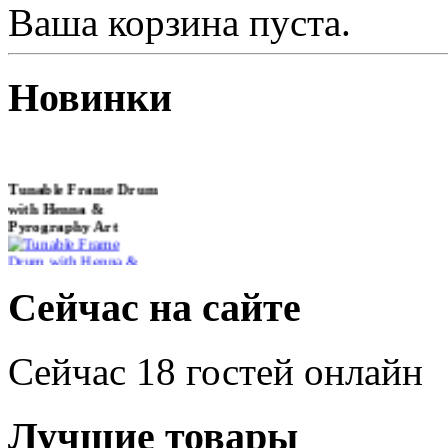
Ваша корзина пуста.
Новинки
Tunable Frame Drum
with Henna &
Pyrography Art
€470.00
Сейчас на сайте
Сейчас 18 гостей онлайн
Shaman Drum
"Inner Guru"
Лучшие товары
€250.00