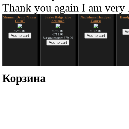
Thank you again I am very
Shaman Drum "Inner
Snake Didgeridoo
Nadishana Handpan
Handp
Guru"
designed
Course
€250.00
€790.00
€108.00
€711.00
Вы экономите: €79.00
*Pack 7 CDs, get one
Snake Compact
Дуклар
Shaman
for FREE!
Didgeridoo designed
Корзина
€233.00
€75.00
€815.00