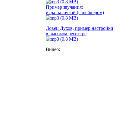
Пример звучания:
игра палочкой (с шейкером)
Ловец Духов, пример настройки
в высоком регистре
Видео: