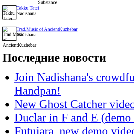
Takku Tatei
Nadishana
Trad.Music of AncientKuzhebar
Nadishana
Последние новости
Join Nadishana's crowdf
Handpan!
New Ghost Catcher vide
Duclar in F and E (demo
Futujara, new demo vide