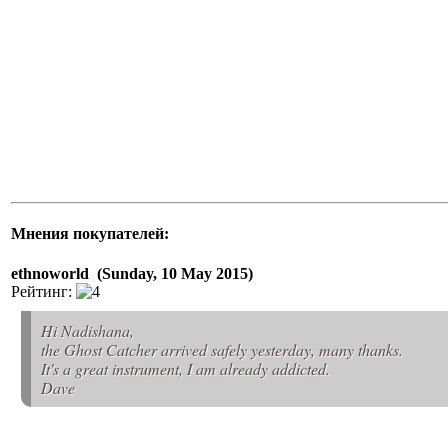
Мнения покупателей:
ethnoworld (Sunday, 10 May 2015)
Рейтинг:
Hi Nadishana,
the Ghost Catcher arrived safely yesterday, many thanks.
It's a great instrument, I am already addicted.
Dave