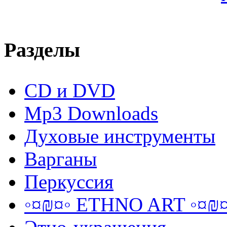
Разделы
CD и DVD
Mp3 Downloads
Духовые инструменты
Варганы
Перкуссия
◦¤₪¤◦ ETHNO ART ◦¤₪¤