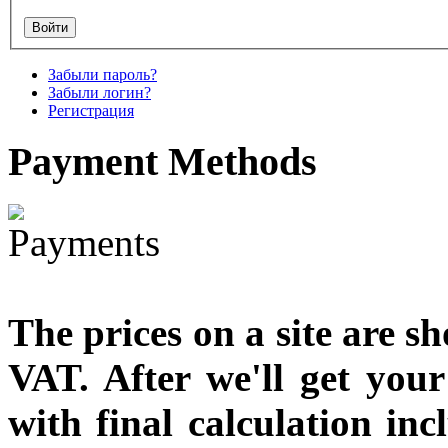
designed
€790.00
Забыли пароль?
€711.00
Забыли логин?
Вы экономите: €79.00
Регистрация
Payment
Methods
The prices on a site are s
VAT. After we'll get you
with final calculation in