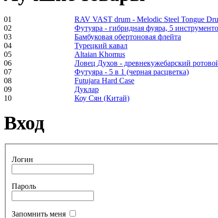
01
RAV VAST drum - Melodic Steel Tongue Dr
02
Футуяра - гибридная фуяра, 5 инструменто
03
Бамбуковая обертоновая флейта
Frame and Shaman
04
Турецкий кавал
Drum "Master of
05
Altaian Khomus
Animals", tunable,
06
Ловец Духов - древнекужебарский ротово
with Henna
07
Футуяра - 5 в 1 (черная расцветка)
08
Futujara Hard Case
09
Дуклар
€530.00
10
Коу Сян (Китай)
Вход
Tunable Tonbak with
pyrography art
Логин
€880.00
Пароль
Запомнить меня
Snake Didgeridoo