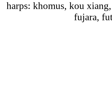
harps: khomus, kou xiang, 
fujara, f