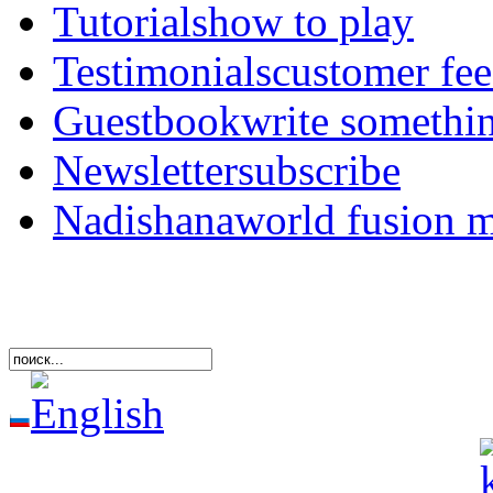
Tutorials
how to play
Testimonials
customer fe
Guestbook
write somethi
Newsletter
subscribe
Nadishana
world fusion 