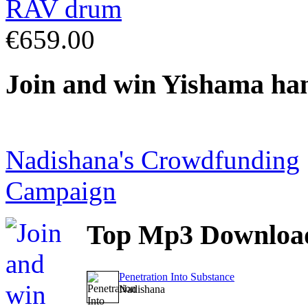
€659.00
Join
and win Yishama ha
Nadishana's Crowdfunding
Campaign
Top
Mp3 Downloa
Penetration Into Substance
Nadishana