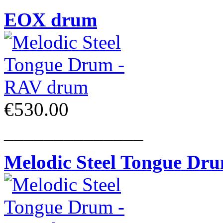
EOX drum
€530.00
______________
Melodic Steel Tongue Dr