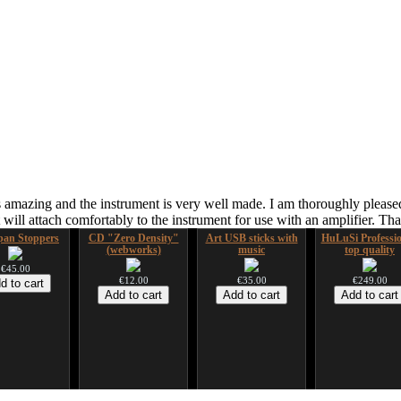
 amazing and the instrument is very well made. I am thoroughly pleased
ill attach comfortably to the instrument for use with an amplifier. T
an Stoppers
CD "Zero Density"
Art USB sticks with
HuLuSi Professio
(webworks)
music
top quality
€45.00
€12.00
€35.00
€249.00