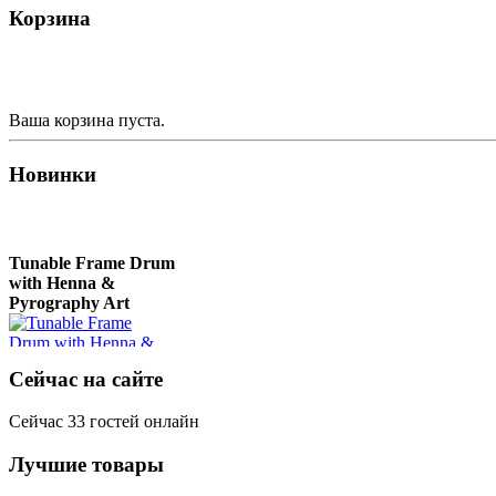
Корзина
Deer"
Nplaim, Mèo) flute
from Hmong people of
Laos
€430.00
€90.00
Ваша корзина пуста.
Новинки
Tunable Frame Drum
with Henna &
Pyrography Art
€470.00
Сейчас на сайте
Сейчас 33 гостей онлайн
Лучшие товары
Shaman Drum
"Inner Guru"