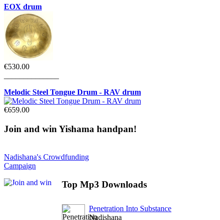
EOX drum
€530.00
______________
Melodic Steel Tongue Drum - RAV drum
€659.00
Join
and win Yishama handpan!
Nadishana's Crowdfunding
Campaign
Top
Mp3 Downloads
Penetration Into Substance
Nadishana