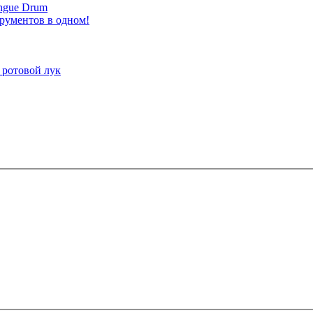
ongue Drum
трументов в одном!
 ротовой лук