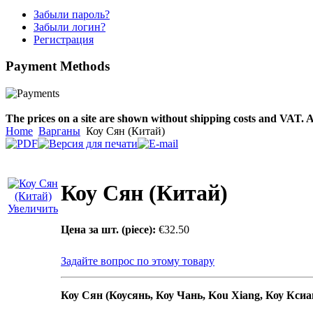
Забыли пароль?
Забыли логин?
Snake Didgeridoo
Регистрация
designed
Payment
Methods
€790.00
€711.00
Вы экономите: €79.00
The prices on a site are shown without shipping costs and VAT. A
Home
Варганы
Коу Сян (Китай)
Коу Сян (Китай)
Увеличить
Цена за шт. (piece):
€32.50
Задайте вопрос по этому товару
Коу Сян (Коусянь, Коу Чань, Kou Xiang, Коу Ксиа