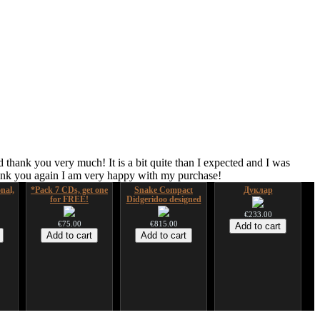
 thank you very much! It is a bit quite than I expected and I was
hank you again I am very happy with my purchase!
nal,
*Pack 7 CDs, get one
Snake Compact
Дуклар
for FREE!
Didgeridoo designed
€233.00
€75.00
€815.00