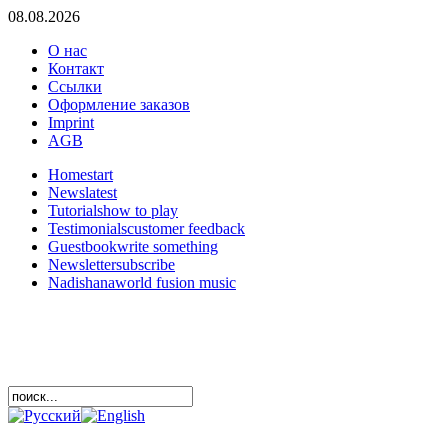
08.08.2026
О нас
Контакт
Ссылки
Оформление заказов
Imprint
AGB
Home
start
News
latest
Tutorials
how to play
Testimonials
customer feedback
Guestbook
write something
Newsletter
subscribe
Nadishana
world fusion music