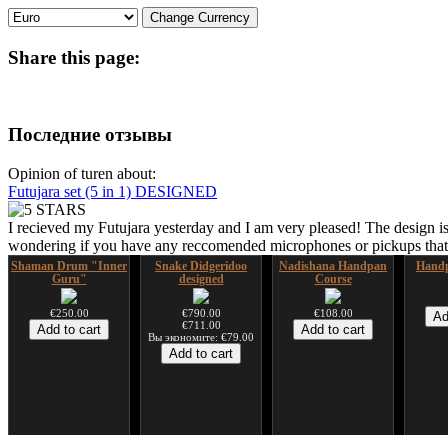
Share
this page:
Последние отзывы
Opinion of turen about:
Futujara set (5 in 1) DESIGNED
I recieved my Futujara yesterday and I am very pleased! The design is
wondering if you have any reccomended microphones or pickups that w
Shaman Drum "Inner
Snake Didgeridoo
Nadishana Handpan
Handp
Guru"
designed
Course
€250.00
€790.00
€108.00
€711.00
Вы экономите: €79.00
Shaman Drum "Magic
Tsaaj Nplaim (Raj