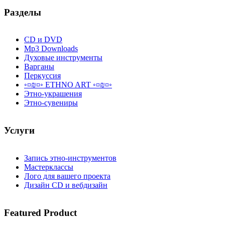
Разделы
CD и DVD
Mp3 Downloads
Духовые инструменты
Варганы
Перкуссия
◦¤₪¤◦ ETHNO ART ◦¤₪¤◦
Этно-украшения
Этно-сувениры
Услуги
Запись этно-инструментов
Мастерклассы
Лого для вашего проекта
Дизайн CD и вебдизайн
Featured
Product