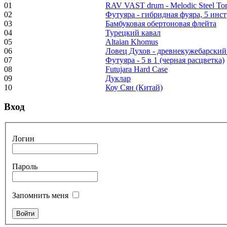
01
RAV VAST drum - Melodic Steel T
02
Футуяра - гибридная фуяра, 5 инс
€250.00
03
Бамбуковая обертоновая флейта
04
Турецкий кавал
05
Altaian Khomus
06
Ловец Духов - древнекужебарский
07
Футуяра - 5 в 1 (черная расцветка)
Frame and Shaman
08
Futujara Hard Case
Drum "Master of
09
Дуклар
Animals", tunable,
10
Коу Сян (Китай)
with Henna
Вход
€530.00
Логин
Пароль
Tunable Tonbak with
pyrography art
Запомнить меня
€880.00