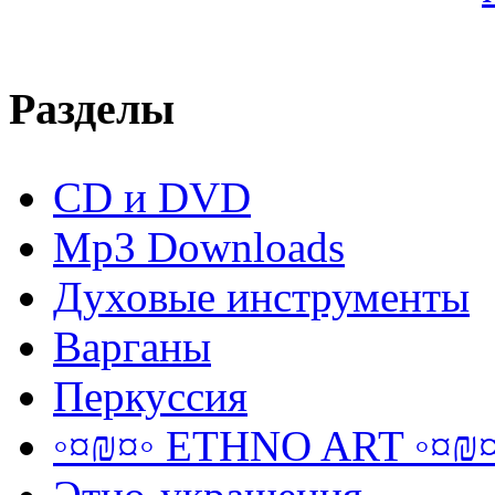
Разделы
CD и DVD
Mp3 Downloads
Духовые инструменты
Варганы
Перкуссия
◦¤₪¤◦ ETHNO ART ◦¤₪¤