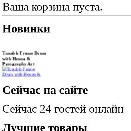
Ваша корзина пуста.
Новинки
Tunable Frame Drum
with Henna &
Pyrography Art
€470.00
Сейчас на сайте
Сейчас 24 гостей онлайн
Shaman Drum
"Inner Guru"
Лучшие товары
€250.00