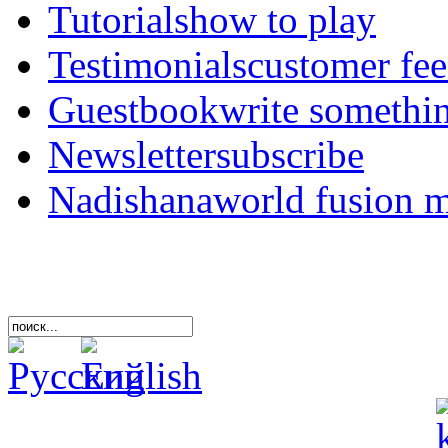
Tutorials
how to play
Testimonials
customer fe
Guestbook
write somethi
Newsletter
subscribe
Nadishana
world fusion 