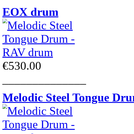
EOX drum
€530.00
______________
Melodic Steel Tongue Dr