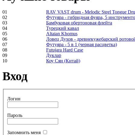
01
RAV VAST drum - Melodic Steel Tongue Dr
02
Футуяра - гибридная фуяра, 5 инструменто
Frame and Shaman
03
Бамбуковая обертоновая флейта
Drum "Master of
04
Турецкий кавал
Animals", tunable,
05
Altaian Khomus
with Henna
06
Ловец Духов - древнекужебарский ротово
07
Футуяра - 5 в 1 (черная расцветка)
08
Futujara Hard Case
€530.00
09
Дуклар
10
Коу Сян (Китай)
Вход
Tunable Tonbak with
pyrography art
Логин
€880.00
Пароль
Snake Didgeridoo
Запомнить меня