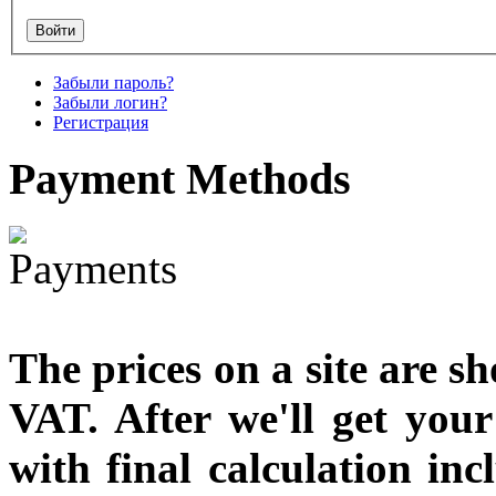
designed
€790.00
Забыли пароль?
€711.00
Забыли логин?
Вы экономите: €79.00
Регистрация
Payment
Methods
The prices on a site are s
VAT. After we'll get you
with final calculation in