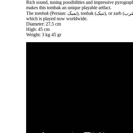
Rich sound, tuning possibilities and impressive pyrograp
makes this tombak an unique playable artfact.
The
tombak
(Persian: تمبک), tonbak (تنبک), or zarb (ضَرب) is an Iranian goblet drum,
which is played now worldwide.
Diameter: 27,5 cm
High: 45 cm
Weight: 3 kg 45 gr