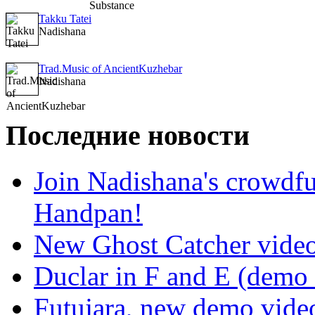
Takku Tatei
Nadishana
Trad.Music of AncientKuzhebar
Nadishana
Последние новости
Join Nadishana's crowdf
Handpan!
New Ghost Catcher vide
Duclar in F and E (demo
Futujara, new demo vide