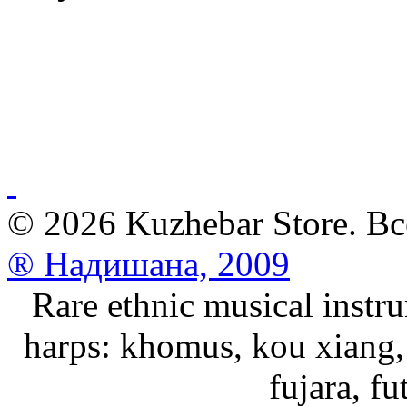
© 2026 Kuzhebar Store. В
® Надишана, 2009
Rare ethnic musical instru
harps: khomus, kou xiang, 
fujara, f