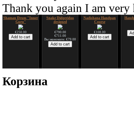
Thank you again I am very
Shaman Drum "Inner
Snake Didgeridoo
Nadishana Handpan
Handp
Guru"
designed
Course
€250.00
€790.00
€108.00
€711.00
Вы экономите: €79.00
*Pack 7 CDs, get one
Snake Compact
Дуклар
Shaman
for FREE!
Didgeridoo designed
Корзина
€233.00
€75.00
€815.00