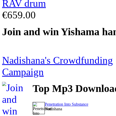
€659.00
Join
and win Yishama ha
Nadishana's Crowdfunding
Campaign
Top
Mp3 Downloa
Penetration Into Substance
Nadishana