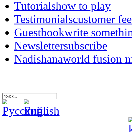
Tutorials
how to play
Testimonials
customer fe
Guestbook
write somethi
Newsletter
subscribe
Nadishana
world fusion 