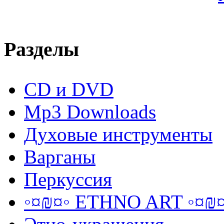
Разделы
CD и DVD
Mp3 Downloads
Духовые инструменты
Варганы
Перкуссия
◦¤₪¤◦ ETHNO ART ◦¤₪¤