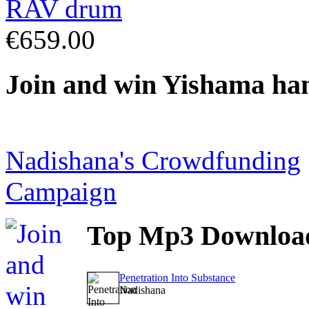
€659.00
Join
and win Yishama ha
Nadishana's Crowdfunding
Campaign
Top
Mp3 Downloa
Penetration Into Substance
Nadishana