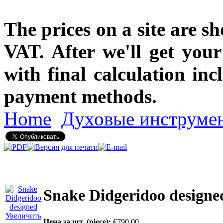
The prices on a site are s
VAT. After we'll get you
with final calculation in
payment methods.
Home
Духовые инструме
Snake Didgeridoo designe
Увеличить
Цена за шт. (piece):
€790.00