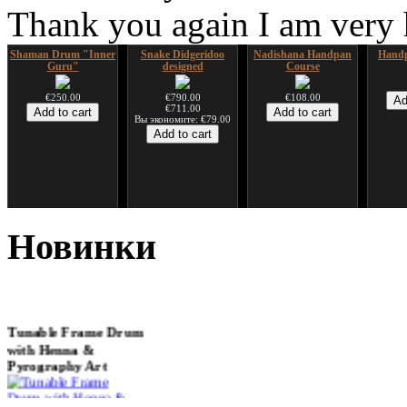
Thank you again I am very
Shaman Drum "Inner
Snake Didgeridoo
Nadishana Handpan
Handp
Guru"
designed
Course
€250.00
€790.00
€108.00
€711.00
Вы экономите: €79.00
*Pack 7 CDs, get one
Snake Compact
Дуклар
Shaman
for FREE!
Didgeridoo designed
Новинки
€233.00
€75.00
€815.00
Tunable Frame Drum
with Henna &
Pyrography Art