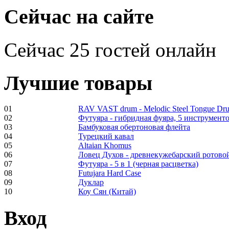
€470.00
Сейчас на сайте
Сейчас 25 гостей онлайн
Shaman Drum
"Inner Guru"
Лучшие товары
€250.00
01
RAV VAST drum - Melodic Steel Tongue Dr
02
Футуяра - гибридная фуяра, 5 инструменто
03
Бамбуковая обертоновая флейта
Frame and Shaman
04
Турецкий кавал
Drum "Master of
05
Altaian Khomus
Animals", tunable,
06
Ловец Духов - древнекужебарский ротово
with Henna
07
Футуяра - 5 в 1 (черная расцветка)
08
Futujara Hard Case
09
Дуклар
€530.00
10
Коу Сян (Китай)
Вход