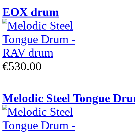
EOX drum
€530.00
______________
Melodic Steel Tongue Dr