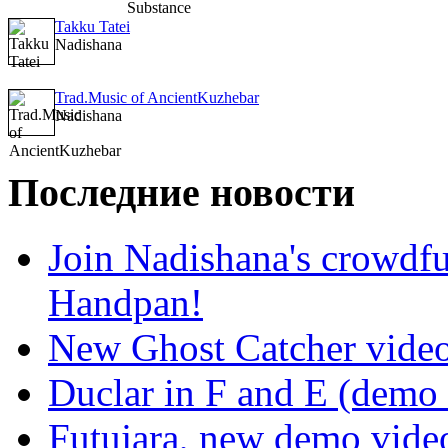
Takku Tatei
Nadishana
Trad.Music of AncientKuzhebar
Nadishana
Последние новости
Join Nadishana's crowdf
Handpan!
New Ghost Catcher vide
Duclar in F and E (demo
Futujara, new demo vide