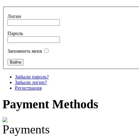
Tunable Tonbak with
pyrography art
Логин
€880.00
Пароль
Запомнить меня
Snake Didgeridoo
designed
€790.00
Забыли пароль?
€711.00
Забыли логин?
Вы экономите: €79.00
Регистрация
Payment
Methods