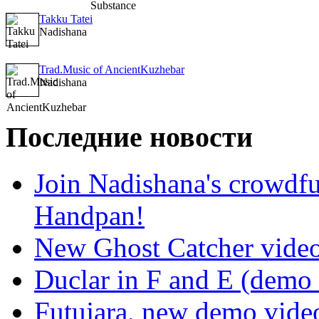
Takku Tatei
Nadishana
Trad.Music of AncientKuzhebar
Nadishana
Последние новости
Join Nadishana's crowdf
Handpan!
New Ghost Catcher vide
Duclar in F and E (demo
Futujara, new demo vide