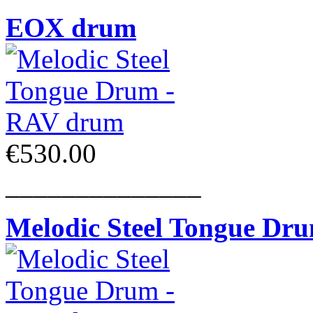
EOX drum
€530.00
______________
Melodic Steel Tongue Dr