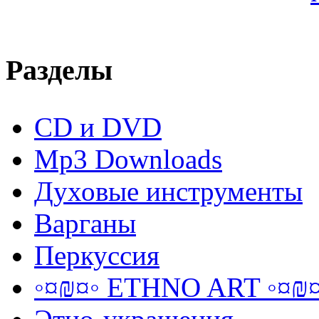
Разделы
CD и DVD
Mp3 Downloads
Духовые инструменты
Варганы
Перкуссия
◦¤₪¤◦ ETHNO ART ◦¤₪¤