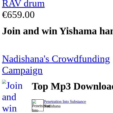
€659.00
Join
and win Yishama ha
Nadishana's Crowdfunding
Campaign
Top
Mp3 Downloa
Penetration Into Substance
Nadishana