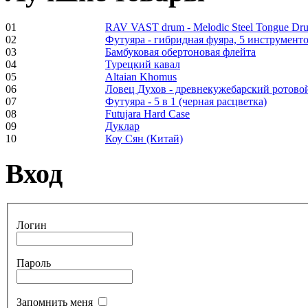
Frame and Shaman
Drum "Master of
Animals", tunable,
01
RAV VAST drum - Melodic Steel Tongue Dr
with Henna
02
Футуяра - гибридная фуяра, 5 инструменто
03
Бамбуковая обертоновая флейта
04
Турецкий кавал
€530.00
05
Altaian Khomus
06
Ловец Духов - древнекужебарский ротово
07
Футуяра - 5 в 1 (черная расцветка)
08
Futujara Hard Case
09
Дуклар
10
Коу Сян (Китай)
Tunable Tonbak with
pyrography art
Вход
€880.00
Логин
Snake Didgeridoo
Пароль
designed
Запомнить меня
€790.00