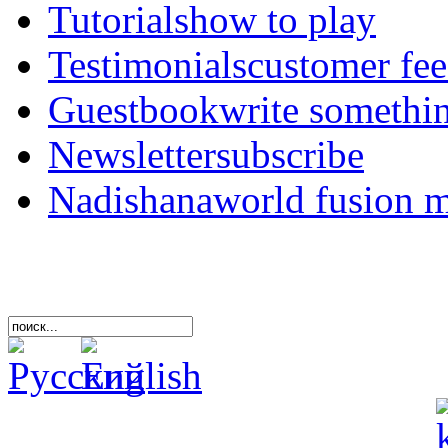
Tutorials
how to play
Testimonials
customer fe
Guestbook
write somethi
Newsletter
subscribe
Nadishana
world fusion 