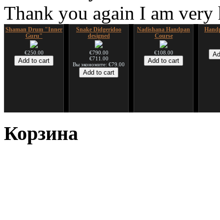
Thank you again I am very
Shaman Drum "Inner
Snake Didgeridoo
Nadishana Handpan
Handp
Guru"
designed
Course
€250.00
€790.00
€108.00
€711.00
Вы экономите: €79.00
*Pack 7 CDs, get one
Snake Compact
Дуклар
Shaman
for FREE!
Didgeridoo designed
Корзина
€233.00
€75.00
€815.00