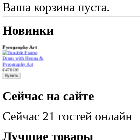
Ваша корзина пуста.
Новинки
Tunable Frame Drum
with Henna &
Pyrography Art
€470.00
Сейчас на сайте
Shaman Drum
"Inner Guru"
€250.00
Сейчас 21 гостей онлайн
Лучшие товары