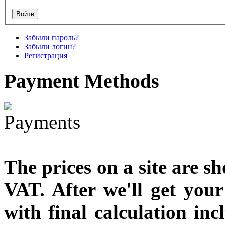
designed
€790.00
Забыли пароль?
€711.00
Забыли логин?
Вы экономите: €79.00
Регистрация
Payment
Methods
The prices on a site are s
VAT. After we'll get you
with final calculation in