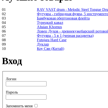
01
RAV VAST drum - Melodic Steel Tongue Dr
02
Футуяра - гибридная фуяра, 5 инструменто
03
Бамбуковая обертоновая флейта
Frame and Shaman
04
Турецкий кавал
Drum "Master of
05
Altaian Khomus
Animals", tunable,
06
Ловец Духов - древнекужебарский ротово
with Henna
07
Футуяра - 5 в 1 (черная расцветка)
08
Futujara Hard Case
09
Дуклар
€530.00
10
Коу Сян (Китай)
Вход
Tunable Tonbak with
pyrography art
Логин
€880.00
Пароль
Запомнить меня
Snake Didgeridoo