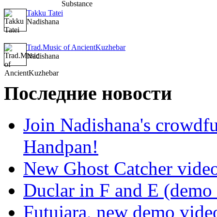
Takku Tatei
Nadishana
Trad.Music of AncientKuzhebar
Nadishana
Последние новости
Join Nadishana's crowdf
Handpan!
New Ghost Catcher vide
Duclar in F and E (demo
Futujara, new demo vide