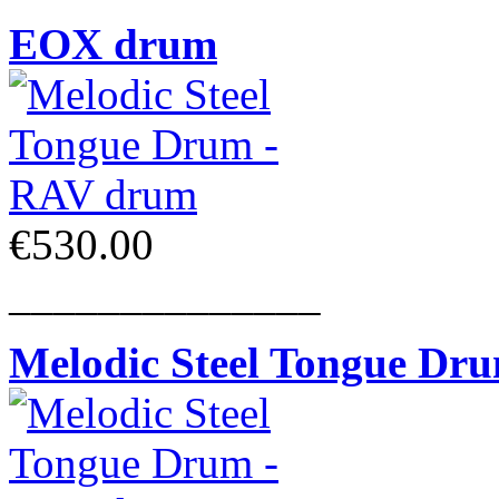
EOX drum
€530.00
______________
Melodic Steel Tongue Dr