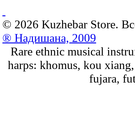
© 2026 Kuzhebar Store. В
® Надишана, 2009
Rare ethnic musical instru
harps: khomus, kou xiang, 
fujara, f