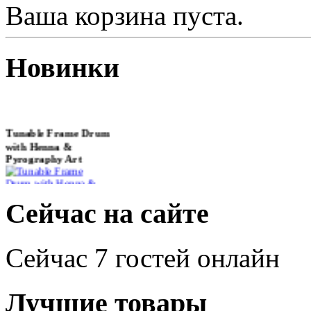
Ваша корзина пуста.
Новинки
Tunable Frame Drum
with Henna &
Pyrography Art
€470.00
Сейчас на сайте
Сейчас 7 гостей онлайн
Shaman Drum
"Inner Guru"
Лучшие товары
€250.00