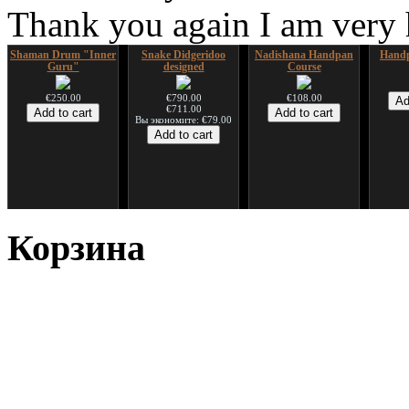
Thank you again I am very
Shaman Drum "Inner
Snake Didgeridoo
Nadishana Handpan
Handp
Guru"
designed
Course
€250.00
€790.00
€108.00
€711.00
Вы экономите: €79.00
*Pack 7 CDs, get one
Snake Compact
Дуклар
Shaman
for FREE!
Didgeridoo designed
Корзина
€233.00
€75.00
€815.00