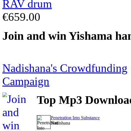
€659.00
Join
and win Yishama ha
Nadishana's Crowdfunding
Campaign
Top
Mp3 Downloa
Penetration Into Substance
Nadishana