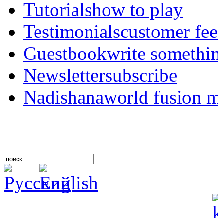
Tutorials
how to play
Testimonials
customer fe
Guestbook
write somethi
Newsletter
subscribe
Nadishana
world fusion 