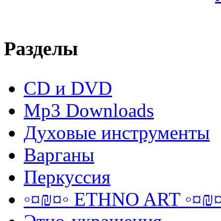
Разделы
CD и DVD
Mp3 Downloads
Духовые инструменты
Варганы
Перкуссия
◦¤₪¤◦ ETHNO ART ◦¤₪¤