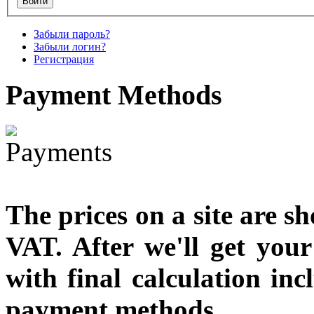
€790.00
€711.00
Забыли пароль?
Вы экономите: €79.00
Забыли логин?
Регистрация
Payment
Methods
The prices on a site are s
VAT. After we'll get you
with final calculation in
payment methods.