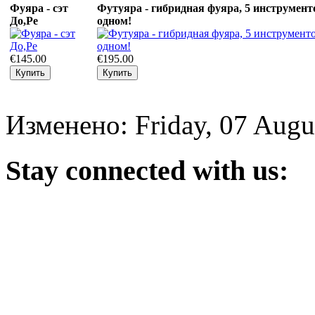
Фуяра - сэт
Футуяра - гибридная фуяра, 5 инструмент
До,Ре
одном!
€145.00
€195.00
Изменено: Friday, 07 Augu
Stay
connected with us: