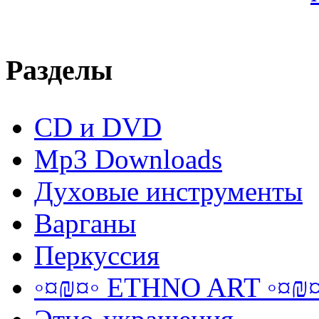
Разделы
CD и DVD
Mp3 Downloads
Духовые инструменты
Варганы
Перкуссия
◦¤₪¤◦ ETHNO ART ◦¤₪¤