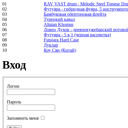
01
RAV VAST drum - Melodic Steel Tongue Dr
02
Футуяра - гибридная фуяра, 5 инструменто
Frame and Shaman
03
Бамбуковая обертоновая флейта
Drum "Master of
04
Турецкий кавал
Animals", tunable,
05
Altaian Khomus
with Henna
06
Ловец Духов - древнекужебарский ротово
07
Футуяра - 5 в 1 (черная расцветка)
08
Futujara Hard Case
€530.00
09
Дуклар
10
Коу Сян (Китай)
Вход
Tunable Tonbak with
pyrography art
Логин
€880.00
Пароль
Snake Didgeridoo
Запомнить меня
designed