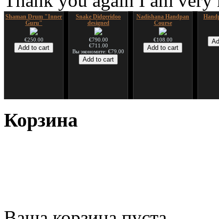
Thank you again I am very
Shaman Drum "Inner
Snake Didgeridoo
Nadishana Handpan
Handp
Guru"
designed
Course
€250.00
€790.00
€108.00
€711.00
Вы экономите: €79.00
*Pack 7 CDs, get one
Snake Compact
Дуклар
Shaman
for FREE!
Didgeridoo designed
Корзина
€233.00
€75.00
€815.00
Ваша корзина пуста.