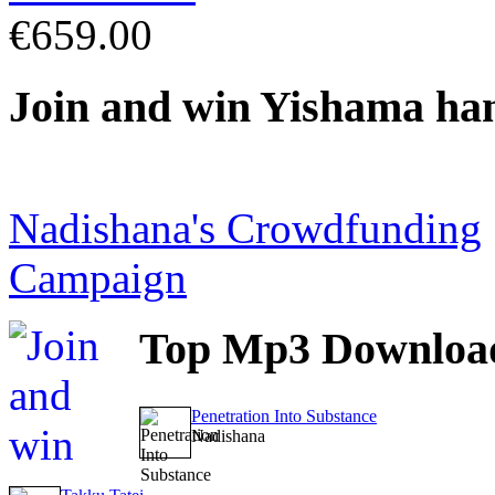
€659.00
Join
and win Yishama ha
Nadishana's Crowdfunding
Campaign
Top
Mp3 Downloa
Penetration Into Substance
Nadishana