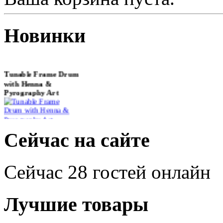
Новинки
Tunable Frame Drum
with Henna &
Pyrography Art
€470.00
Сейчас на сайте
Сейчас 28 гостей онлайн
Shaman Drum
"Inner Guru"
€250.00
Лучшие товары