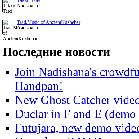
Takku Tatei
Nadishana
Trad.Music of AncientKuzhebar
Nadishana
Последние новости
Join Nadishana's crowdf
Handpan!
New Ghost Catcher vide
Duclar in F and E (demo
Futujara, new demo vide