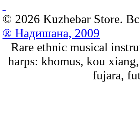
© 2026 Kuzhebar Store. В
® Надишана, 2009
Rare ethnic musical instru
harps: khomus, kou xiang, 
fujara, f