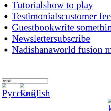
Tutorials
how to play
Testimonials
customer fe
Guestbook
write somethi
Newsletter
subscribe
Nadishana
world fusion 