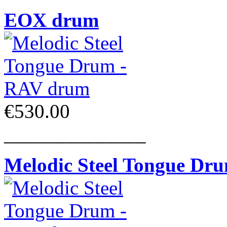
EOX drum
€530.00
______________
Melodic Steel Tongue Dr