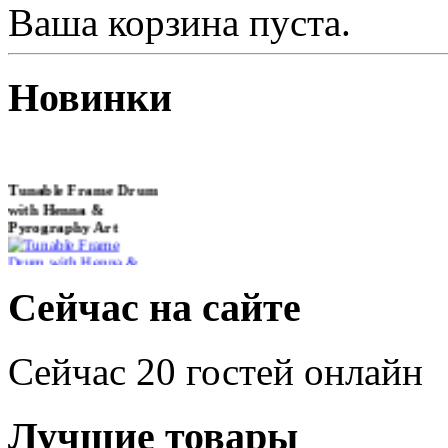
Ваша корзина пуста.
Новинки
Tunable Frame Drum
with Henna &
Pyrography Art
€470.00
Сейчас на сайте
Сейчас 20 гостей онлайн
Shaman Drum
"Inner Guru"
Лучшие товары