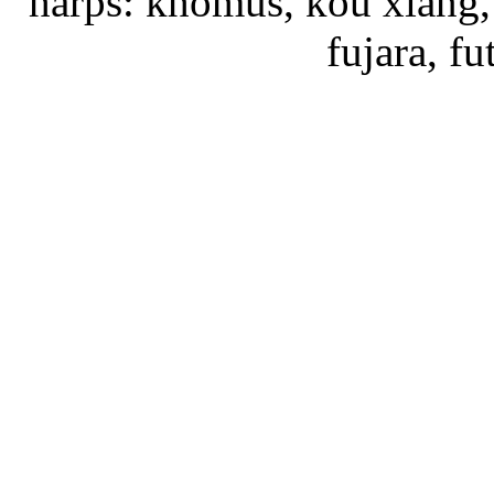
harps: khomus, kou xiang, 
fujara, f