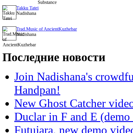
Takku Tatei
Nadishana
Trad.Music of AncientKuzhebar
Nadishana
Последние новости
Join Nadishana's crowdf
Handpan!
New Ghost Catcher vide
Duclar in F and E (demo
Futujara, new demo vide