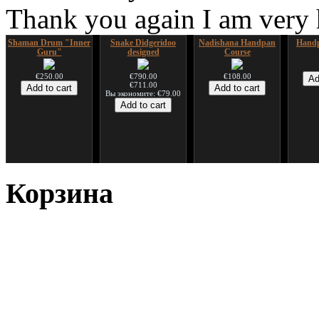
Thank you again I am very
Shaman Drum "Inner
Snake Didgeridoo
Nadishana Handpan
Handp
Guru"
designed
Course
€250.00
€790.00
€108.00
€711.00
Вы экономите: €79.00
*Pack 7 CDs, get one
Snake Compact
Дуклар
Shaman
for FREE!
Didgeridoo designed
Корзина
€233.00
€75.00
€815.00