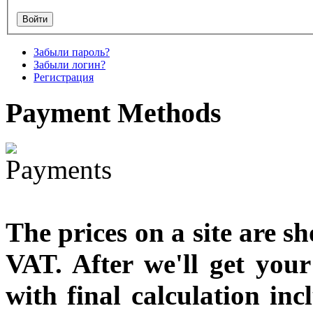
Забыли пароль?
Snake Didgeridoo
Забыли логин?
designed
Регистрация
Payment
Methods
€790.00
€711.00
Вы экономите: €79.00
The prices on a site are s
VAT. After we'll get you
with final calculation in