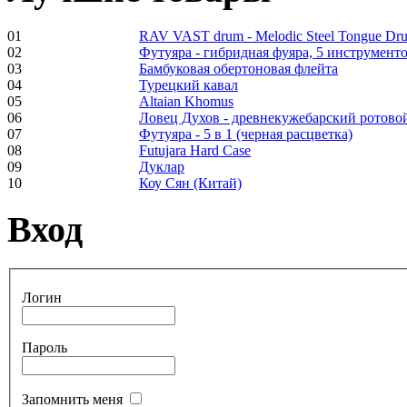
01
RAV VAST drum - Melodic Steel Tongue Dr
02
Футуяра - гибридная фуяра, 5 инструменто
€250.00
03
Бамбуковая обертоновая флейта
04
Турецкий кавал
05
Altaian Khomus
06
Ловец Духов - древнекужебарский ротово
07
Футуяра - 5 в 1 (черная расцветка)
Frame and Shaman
08
Futujara Hard Case
Drum "Master of
09
Дуклар
Animals", tunable,
10
Коу Сян (Китай)
with Henna
Вход
€530.00
Логин
Tunable Tonbak with
pyrography art
Пароль
€880.00
Запомнить меня