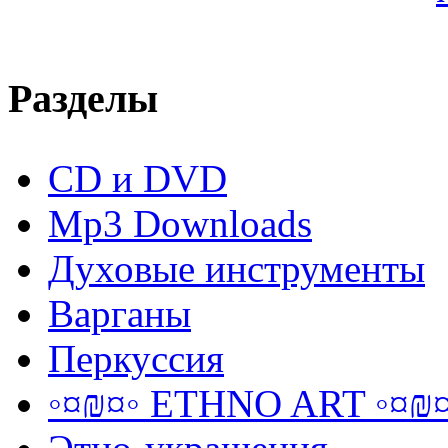
Разделы
CD и DVD
Mp3 Downloads
Духовые инструменты
Варганы
Перкуссия
◦¤₪¤◦ ETHNO ART ◦¤₪¤