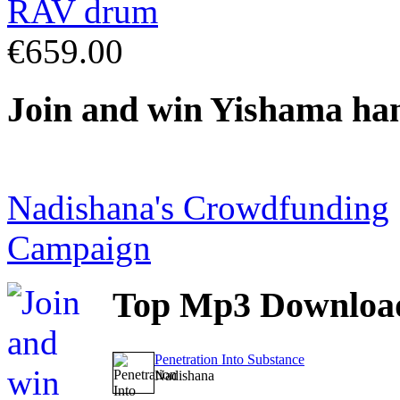
€659.00
Join
and win Yishama ha
Nadishana's Crowdfunding
Campaign
Top
Mp3 Downloa
Penetration Into Substance
Nadishana