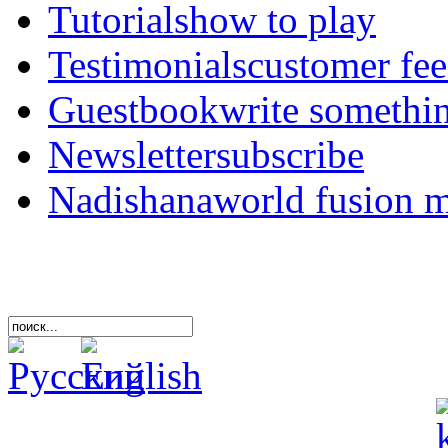
Tutorials
how to play
Testimonials
customer fe
Guestbook
write somethi
Newsletter
subscribe
Nadishana
world fusion 