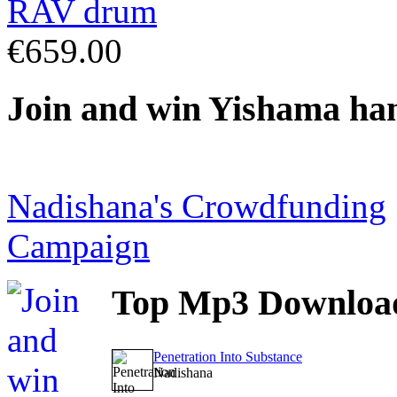
€659.00
Join
and win Yishama ha
Nadishana's Crowdfunding
Campaign
Top
Mp3 Downloa
Penetration Into Substance
Nadishana