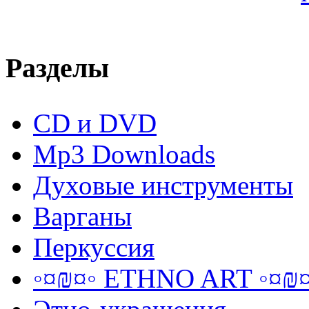
Разделы
CD и DVD
Mp3 Downloads
Духовые инструменты
Варганы
Перкуссия
◦¤₪¤◦ ETHNO ART ◦¤₪¤