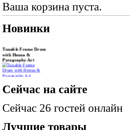
Ваша корзина пуста.
Новинки
Tunable Frame Drum
with Henna &
Pyrography Art
€470.00
Сейчас на сайте
Сейчас 26 гостей онлайн
Shaman Drum
"Inner Guru"
€250.00
Лучшие товары