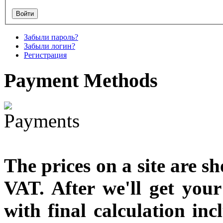
€790.00
€711.00
Забыли пароль?
Вы экономите: €79.00
Забыли логин?
Регистрация
Payment
Methods
The prices on a site are s
VAT. After we'll get you
with final calculation in