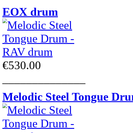
EOX drum
€530.00
______________
Melodic Steel Tongue Dr