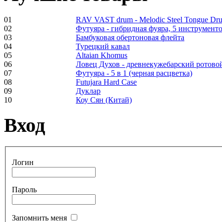
01
RAV VAST drum - Melodic Steel Tongue Dr
02
Футуяра - гибридная фуяра, 5 инструменто
Frame and Shaman
03
Бамбуковая обертоновая флейта
Drum "Master of
04
Турецкий кавал
Animals", tunable,
05
Altaian Khomus
with Henna
06
Ловец Духов - древнекужебарский ротово
07
Футуяра - 5 в 1 (черная расцветка)
08
Futujara Hard Case
€530.00
09
Дуклар
10
Коу Сян (Китай)
Вход
Tunable Tonbak with
pyrography art
Логин
€880.00
Пароль
Snake Didgeridoo
Запомнить меня
designed