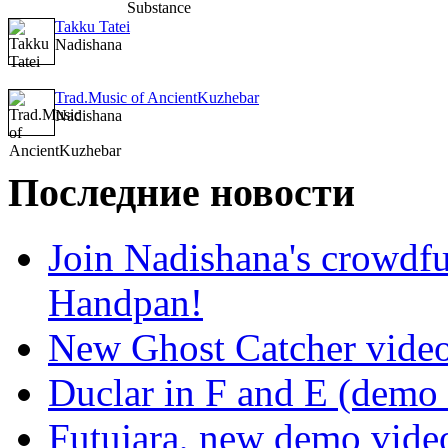
Takku Tatei
Nadishana
Trad.Music of AncientKuzhebar
Nadishana
Последние новости
Join Nadishana's crowdf
Handpan!
New Ghost Catcher vide
Duclar in F and E (demo
Futujara, new demo vide