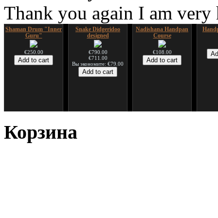
Thank you again I am very
Shaman Drum "Inner
Snake Didgeridoo
Nadishana Handpan
Handp
Guru"
designed
Course
€250.00
€790.00
€108.00
€711.00
Вы экономите: €79.00
*Pack 7 CDs, get one
Snake Compact
Дуклар
Shaman
for FREE!
Didgeridoo designed
Корзина
€233.00
€75.00
€815.00