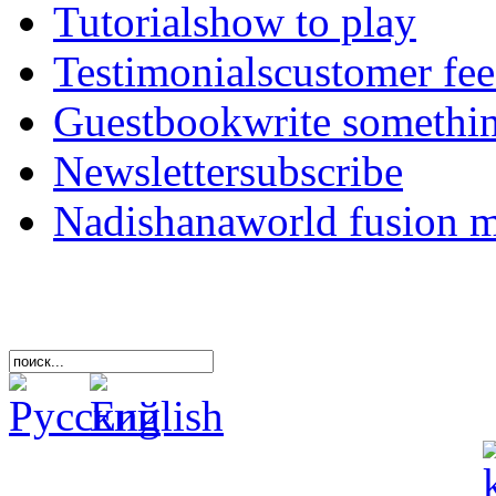
Tutorials
how to play
Testimonials
customer fe
Guestbook
write somethi
Newsletter
subscribe
Nadishana
world fusion 