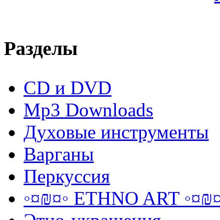
Разделы
CD и DVD
Mp3 Downloads
Духовые инструменты
Варганы
Перкуссия
◦¤₪¤◦ ETHNO ART ◦¤₪¤