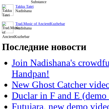
Takku Tatei
Nadishana
Trad.Music of AncientKuzhebar
Nadishana
Последние новости
Join Nadishana's crowdf
Handpan!
New Ghost Catcher vide
Duclar in F and E (demo
Futujara, new demo vide