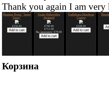
Thank you again I am very
Shaman Drum "Inner
Snake Didgeridoo
Nadishana Handpan
Handp
Guru"
designed
Course
€250.00
€790.00
€108.00
€711.00
Вы экономите: €79.00
*Pack 7 CDs, get one
Snake Compact
Дуклар
Shaman
for FREE!
Didgeridoo designed
Корзина
€233.00
€75.00
€815.00