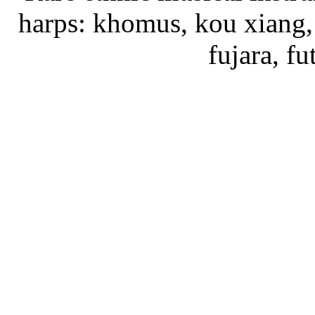
harps: khomus, kou xiang, 
fujara, f