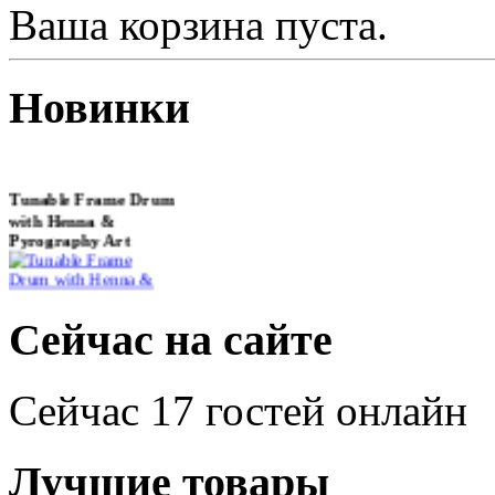
Ваша корзина пуста.
Новинки
Tunable Frame Drum
with Henna &
Pyrography Art
€470.00
Сейчас на сайте
Сейчас 17 гостей онлайн
Shaman Drum
"Inner Guru"
Лучшие товары
€250.00