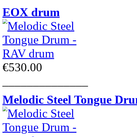
EOX drum
€530.00
______________
Melodic Steel Tongue Dr