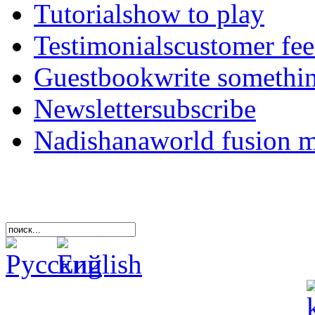
Tutorials
how to play
Testimonials
customer fe
Guestbook
write somethi
Newsletter
subscribe
Nadishana
world fusion 