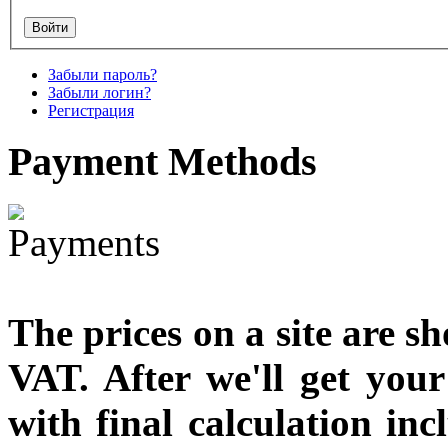
designed
€790.00
Забыли пароль?
€711.00
Забыли логин?
Вы экономите: €79.00
Регистрация
Payment
Methods
The prices on a site are s
VAT. After we'll get you
with final calculation in