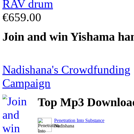
€659.00
Join
and win Yishama ha
Nadishana's Crowdfunding
Campaign
Top
Mp3 Downloa
Penetration Into Substance
Nadishana