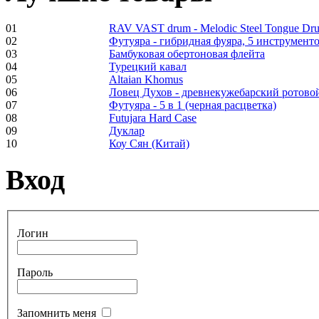
01
RAV VAST drum - Melodic Steel Tongue Dr
02
Футуяра - гибридная фуяра, 5 инструменто
Frame and Shaman
03
Бамбуковая обертоновая флейта
Drum "Master of
04
Турецкий кавал
Animals", tunable,
05
Altaian Khomus
with Henna
06
Ловец Духов - древнекужебарский ротово
07
Футуяра - 5 в 1 (черная расцветка)
08
Futujara Hard Case
€530.00
09
Дуклар
10
Коу Сян (Китай)
Вход
Tunable Tonbak with
pyrography art
Логин
€880.00
Пароль
Snake Didgeridoo
Запомнить меня