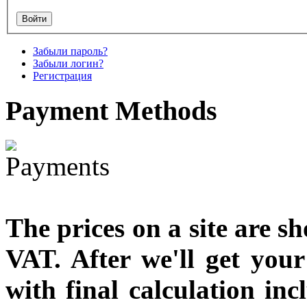
Snake Didgeridoo
designed
€790.00
Забыли пароль?
€711.00
Забыли логин?
Вы экономите: €79.00
Регистрация
Payment
Methods
The prices on a site are s
VAT. After we'll get you
with final calculation in