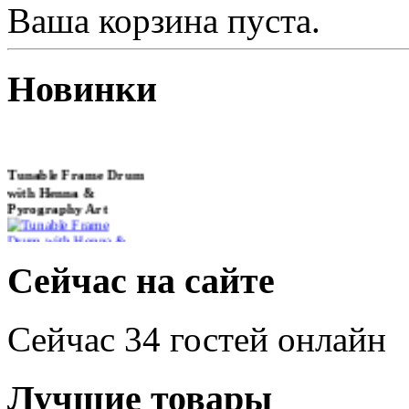
Ваша корзина пуста.
Новинки
Tunable Frame Drum
with Henna &
Pyrography Art
€470.00
Сейчас на сайте
Сейчас 34 гостей онлайн
Shaman Drum
"Inner Guru"
Лучшие товары
€250.00