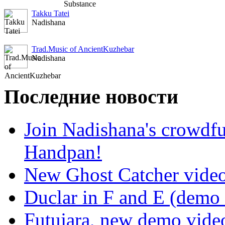
Takku Tatei
Nadishana
Trad.Music of AncientKuzhebar
Nadishana
Последние новости
Join Nadishana's crowdf
Handpan!
New Ghost Catcher vide
Duclar in F and E (demo
Futujara, new demo vide