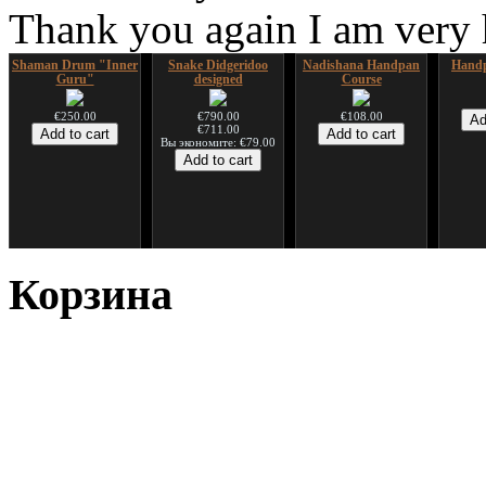
Thank you again I am very
Shaman Drum "Inner
Snake Didgeridoo
Nadishana Handpan
Handp
Guru"
designed
Course
€250.00
€790.00
€108.00
€711.00
Вы экономите: €79.00
*Pack 7 CDs, get one
Snake Compact
Дуклар
Shaman
for FREE!
Didgeridoo designed
Корзина
€233.00
€75.00
€815.00