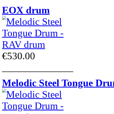
EOX drum
€530.00
______________
Melodic Steel Tongue Dr