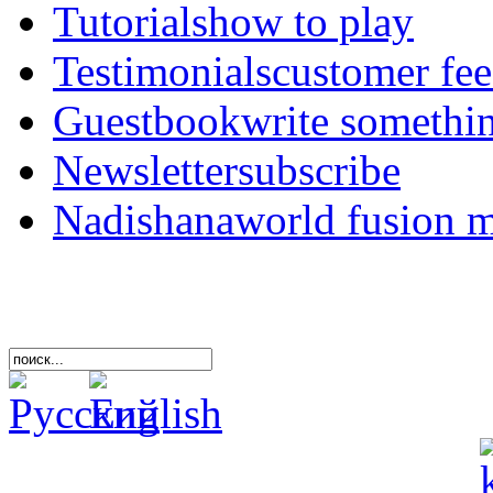
Tutorials
how to play
Testimonials
customer fe
Guestbook
write somethi
Newsletter
subscribe
Nadishana
world fusion 