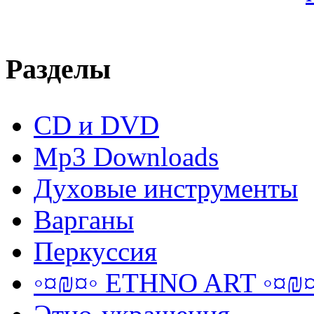
Разделы
CD и DVD
Mp3 Downloads
Духовые инструменты
Варганы
Перкуссия
◦¤₪¤◦ ETHNO ART ◦¤₪¤