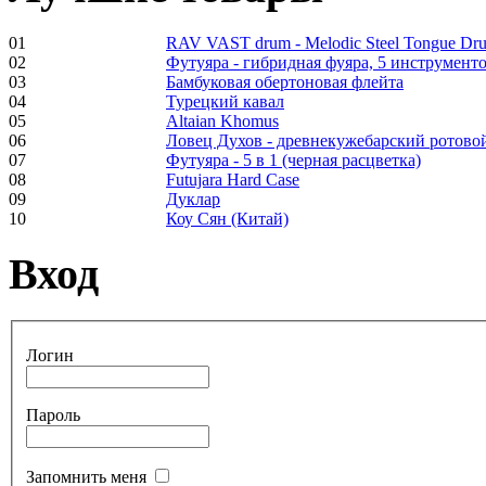
01
RAV VAST drum - Melodic Steel Tongue Dr
02
Футуяра - гибридная фуяра, 5 инструменто
03
Бамбуковая обертоновая флейта
Frame and Shaman
04
Турецкий кавал
Drum "Master of
05
Altaian Khomus
Animals", tunable,
06
Ловец Духов - древнекужебарский ротово
with Henna
07
Футуяра - 5 в 1 (черная расцветка)
08
Futujara Hard Case
09
Дуклар
€530.00
10
Коу Сян (Китай)
Вход
Tunable Tonbak with
pyrography art
Логин
€880.00
Пароль
Запомнить меня