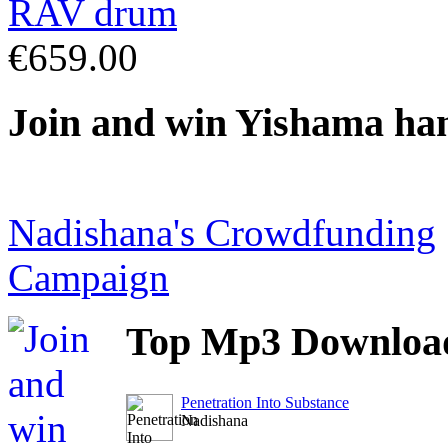
€659.00
Join
and win Yishama ha
Nadishana's Crowdfunding
Campaign
Top
Mp3 Downloa
Penetration Into Substance
Nadishana