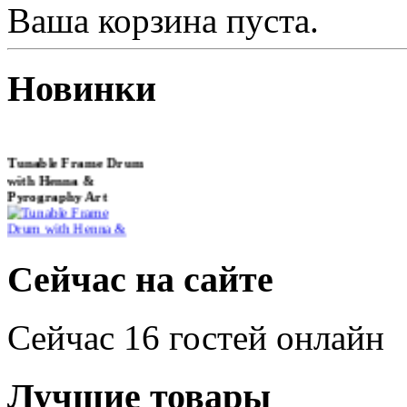
Ваша корзина пуста.
Новинки
Tunable Frame Drum
with Henna &
Pyrography Art
€470.00
Сейчас на сайте
Сейчас 16 гостей онлайн
Shaman Drum
"Inner Guru"
Лучшие товары
€250.00