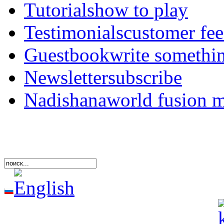
Tutorials
how to play
Testimonials
customer fe
Guestbook
write somethi
Newsletter
subscribe
Nadishana
world fusion 