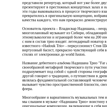
представили репертуар, который вот уже более дву
презентируют в престижных концертных залах и на 
эти годы выковывалось в процессе творческого вз
превратилось в оригинальную концепцию, вобрав
качества каждого, что нам прекрасно демонстрируе
Основатель проекта – Владисвар Надишана, - нео
многоплановый музыкант из Сибири, обладающий
этномузыкологии и играющий более чем на 200 ин
с ним в состав трио входят: легендарный новатор в
известного «Hadouk Trio» - перкуссионист Стив 
виртуозный басист, прекрасно чувствующий себя 
стилях от электроники до world fusion.
Название дебютного альбома Надишана Трио "Far a
своеобразной метафорой творческого пути участник
подразумевает под собой с одной стороны географи
другой говорит о традициях, о путешествии в древ
являлась фундаментальной составляющей человечес
вызывает чувство пространственной близости, све
флера.
Многообразие и вариативность музыкальных тем и
мы слышим в музыке «Надишана Трио» воистину в
оригинальные композиции, включающие в себя ви