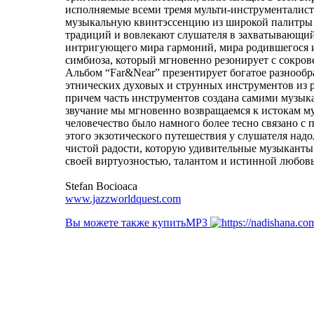
исполняемые всеми тремя мульти-инструменталис
музыкальную квинтэссенцию из широкой палитры
традиций и вовлекают слушателя в захватывающий
интригующего мира гармоний, мира родившегося 
симбиоза, который мгновенно резонирует с сокро
Альбом “Far&Near” презентирует богатое разнооб
этнических духовых и струнных инструментов из р
причем часть инструментов создана самими музык
звучание мы мгновенно возвращаемся к истокам му
человечество было намного более тесно связано с
этого экзотического путешествия у слушателя над
чистой радости, которую удивительные музыкант
своей виртуозностью, талантом и истинной любовь
Stefan Bocioaca
www.jazzworldquest.com
Вы можете также купитьМР3