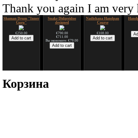
Thank you again I am very
Shaman Drum "Inner
Snake Didgeridoo
Nadishana Handpan
Handp
Guru"
designed
Course
€250.00
€790.00
€108.00
€711.00
Вы экономите: €79.00
*Pack 7 CDs, get one
Snake Compact
Дуклар
Shaman
for FREE!
Didgeridoo designed
Корзина
€233.00
€75.00
€815.00