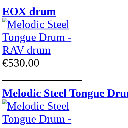
EOX drum
€530.00
______________
Melodic Steel Tongue Dr