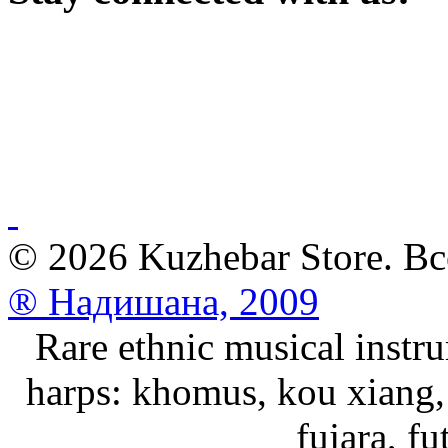
© 2026 Kuzhebar Store. В
® Надишана, 2009
Rare ethnic musical instru
harps: khomus, kou xiang, 
fujara, f