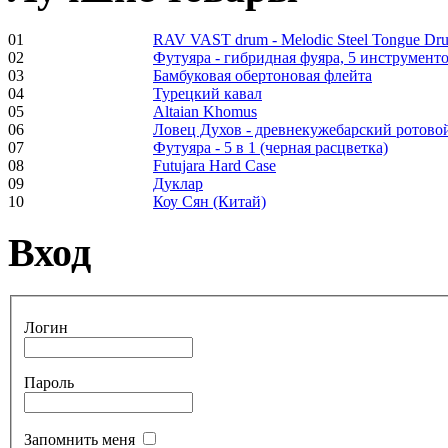
01
RAV VAST drum - Melodic Steel Tongue Dr
02
Футуяра - гибридная фуяра, 5 инструменто
Frame and Shaman
03
Бамбуковая обертоновая флейта
Drum "Master of
04
Турецкий кавал
Animals", tunable,
05
Altaian Khomus
with Henna
06
Ловец Духов - древнекужебарский ротово
07
Футуяра - 5 в 1 (черная расцветка)
08
Futujara Hard Case
€530.00
09
Дуклар
10
Коу Сян (Китай)
Вход
Tunable Tonbak with
pyrography art
Логин
€880.00
Пароль
Snake Didgeridoo
Запомнить меня