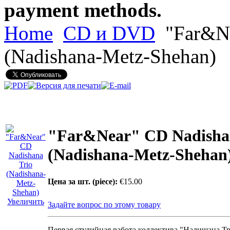
payment methods.
Home
CD и DVD
"Far&Ne
(Nadishana-Metz-Shehan)
"Far&Near" СD Nadisha
(Nadishana-Metz-Shehan
Цена за шт. (piece):
€15.00
Увеличить
Задайте вопрос по этому товару
Первая студийная работа коллектива "Надишана Т