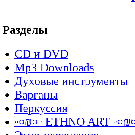
Разделы
CD и DVD
Mp3 Downloads
Духовые инструменты
Варганы
Перкуссия
◦¤₪¤◦ ETHNO ART ◦¤₪¤