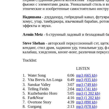
фьюжн с элементами джаза. Уникальный стиль и в
этнические и изобретенные самостоятельно инстр
Надишана
- дзуддахорд, гибридный кавал, футуяра
хомус, утар, тамбуджира, язычковый барабан, ротов
эффекты и звуки.
Armin Metz
- 6-струнный ладовый и безладовый б
Steve Shehan
- авторский перкуссионный сэт, щетки,
кенданг, стил драм, хаджини уду, тональные уду, ф-
калабаш, хэндсоник, кнонг-вонг, различная перкус
Tracklist:
LISTEN
1.
Water Song
6:06
mp3 (665 kb)
2.
Vita Brevis Ars Longa
6:49
mp3 (935 kb)
3.
Sanskar Valley
3:07
mp3 (749 kb)
4.
Telling Fields
2:04
mp3 (741 kb)
5.
Kuzhebarsko Horo
5:05
mp3 (1 202 kb)
6.
Far&Near
4:16
mp3 (1 202 kb)
7.
Overtone Story
4:39
mp3 (890 kb)
8.
Gurgang
2:13
mp3 (978 kb)