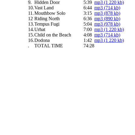
9.
Hidden Door
5:39
mp3 (1 220 kb)
10.
Vast Land
6:44
mp3 (714 kb)
11.
Mouthbow Solo
3:15
mp3 (878 kb)
12
Riding North
6:36
mp3 (890 kb)
13.
Tempus Fugi
5:04
mp3 (978 kb)
14.
Urhat
7:00
mp3 (1 220 kb)
15.
Child on the Beach
4:08
mp3 (714 kb)
16.
Dodona
1:42
mp3 (1 220 kb)
.
TOTAL TIME
74:28