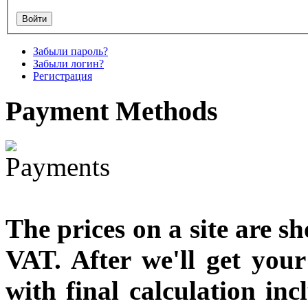
designed
€790.00
Забыли пароль?
€711.00
Забыли логин?
Вы экономите: €79.00
Регистрация
Payment
Methods
The prices on a site are s
VAT. After we'll get you
with final calculation in