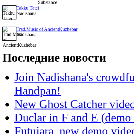
Takku Tatei
Nadishana
Trad.Music of AncientKuzhebar
Nadishana
Последние новости
Join Nadishana's crowdf
Handpan!
New Ghost Catcher vide
Duclar in F and E (demo
Futujara, new demo vide