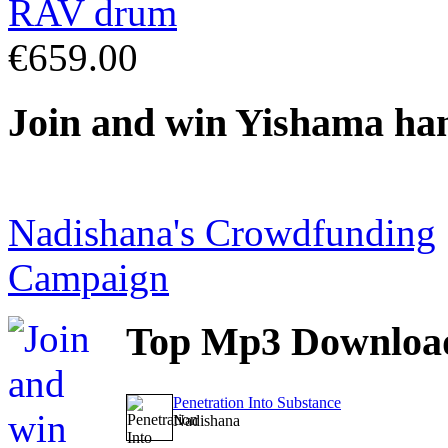
€659.00
Join
and win Yishama ha
Nadishana's Crowdfunding
Campaign
Top
Mp3 Downloa
Penetration Into Substance
Nadishana