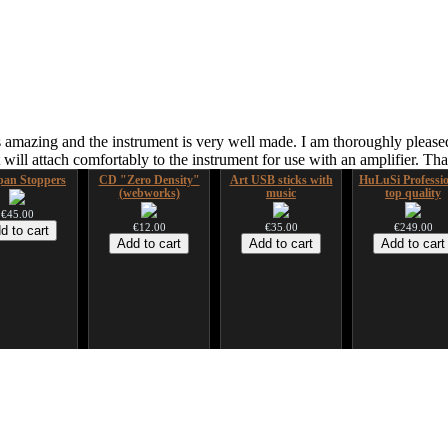
 amazing and the instrument is very well made. I am thoroughly pleased
ill attach comfortably to the instrument for use with an amplifier. T
an Stoppers
CD "Zero Density"
Art USB sticks with
HuLuSi Professio
(webworks)
music
top quality
€45.00
€12.00
€35.00
€249.00