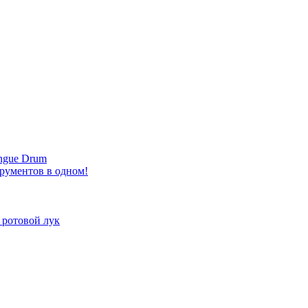
ongue Drum
трументов в одном!
 ротовой лук