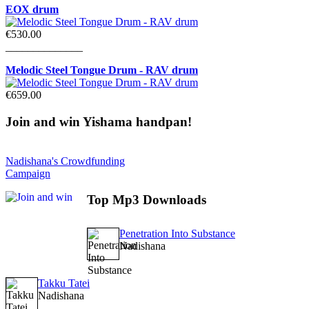
EOX drum
€530.00
______________
Melodic Steel Tongue Drum - RAV drum
€659.00
Join
and win Yishama handpan!
Nadishana's Crowdfunding
Campaign
Top
Mp3 Downloads
Penetration Into Substance
Nadishana
Takku Tatei
Nadishana