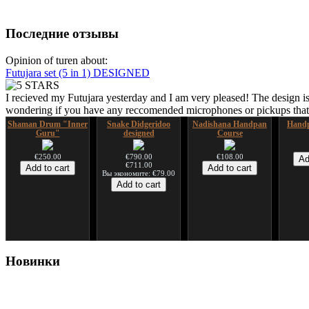
Последние отзывы
Opinion of turen about:
Futujara set (5 in 1) DESIGNED
I recieved my Futujara yesterday and I am very pleased! The design is
wondering if you have any reccomended microphones or pickups that w
Shaman Drum "Inner
Snake Didgeridoo
Nadishana Handpan
Handp
Guru"
designed
Course
€250.00
€790.00
€108.00
€711.00
Вы экономите: €79.00
Shaman Drum "Magic
Tsaaj Nplaim (Raj
Новинки
Deer"
Nplaim, Mèo) flute
from Hmong people of
Laos
€430.00
€90.00