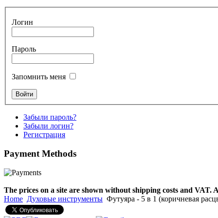
€530.00
Логин
Пароль
Tunable Tonbak with
pyrography art
Запомнить меня
€880.00
Забыли пароль?
Забыли логин?
Snake Didgeridoo
Регистрация
designed
Payment
Methods
€790.00
€711.00
Вы экономите: €79.00
The prices on a site are shown without shipping costs and VAT. A
Home
Духовые инструменты
Футуяра - 5 в 1 (коричневая расц