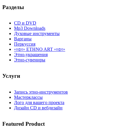
Разделы
CD и DVD
Mp3 Downloads
Духовые инструменты
Варганы
Перкуссия
◦¤₪¤◦ ETHNO ART ◦¤₪¤◦
Этно-украшения
Этно-сувениры
Услуги
Запись этно-инструментов
Мастерклассы
Лого для вашего проекта
Дизайн CD и вебдизайн
Featured
Product