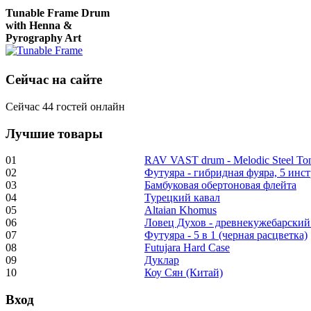
Tunable Frame Drum
with Henna &
Pyrography Art
Сейчас на сайте
€470.00
Сейчас 44 гостей онлайн
Лучшие товары
Shaman Drum
"Inner Guru"
01
RAV VAST drum - Melodic Steel T
02
Футуяра - гибридная фуяра, 5 инс
€250.00
03
Бамбуковая обертоновая флейта
04
Турецкий кавал
05
Altaian Khomus
06
Ловец Духов - древнекужебарский
07
Футуяра - 5 в 1 (черная расцветка)
08
Futujara Hard Case
Frame and Shaman
09
Дуклар
Drum "Master of
10
Коу Сян (Китай)
Animals", tunable,
with Henna
Вход