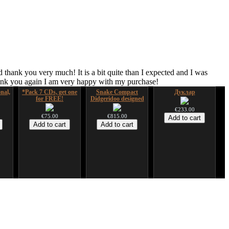
 thank you very much! It is a bit quite than I expected and I was
hank you again I am very happy with my purchase!
nal,
*Pack 7 CDs, get one
Snake Compact
Дуклар
for FREE!
Didgeridoo designed
€233.00
€75.00
€815.00