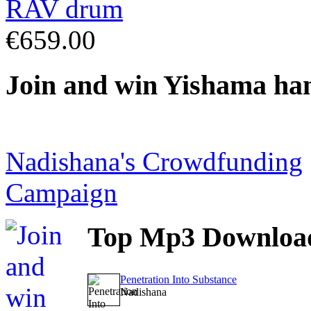
€659.00
Join
and win Yishama ha
Nadishana's Crowdfunding
Campaign
Top
Mp3 Downloa
Penetration Into Substance
Nadishana