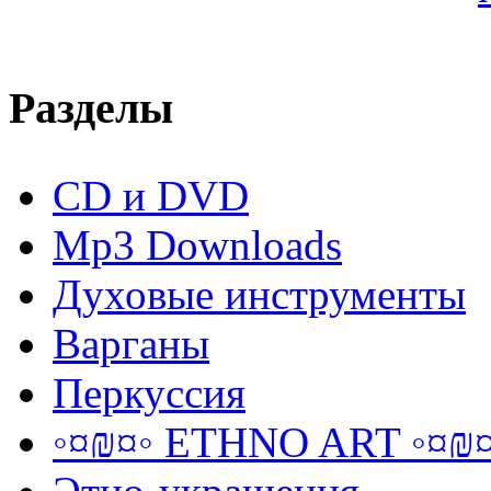
Разделы
CD и DVD
Mp3 Downloads
Духовые инструменты
Варганы
Перкуссия
◦¤₪¤◦ ETHNO ART ◦¤₪¤