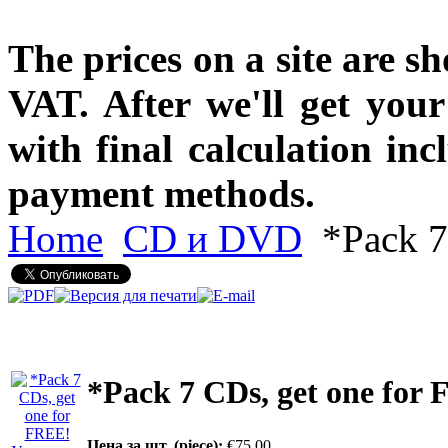
The prices on a site are s
VAT. After we'll get you
with final calculation in
payment methods.
Home
CD и DVD
*Pack 7
*Pack 7 CDs, get one for
Цена за шт. (piece):
€75.00