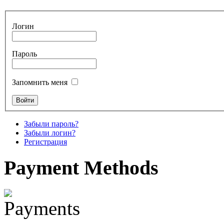
Tunable Tonbak with
pyrography art
Логин
€880.00
Пароль
Запомнить меня
Snake Didgeridoo
designed
€790.00
Забыли пароль?
€711.00
Забыли логин?
Вы экономите: €79.00
Регистрация
Payment
Methods