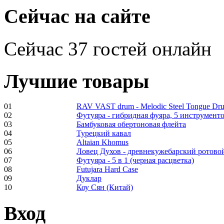
€470.00
Сейчас на сайте
Сейчас 37 гостей онлайн
Shaman Drum
"Inner Guru"
Лучшие товары
€250.00
01
RAV VAST drum - Melodic Steel Tongue Dr
02
Футуяра - гибридная фуяра, 5 инструменто
03
Бамбуковая обертоновая флейта
Frame and Shaman
04
Турецкий кавал
Drum "Master of
05
Altaian Khomus
Animals", tunable,
06
Ловец Духов - древнекужебарский ротово
with Henna
07
Футуяра - 5 в 1 (черная расцветка)
08
Futujara Hard Case
09
Дуклар
€530.00
10
Коу Сян (Китай)
Вход