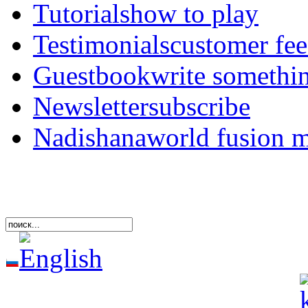
Tutorials
how to play
Testimonials
customer fe
Guestbook
write somethi
Newsletter
subscribe
Nadishana
world fusion 