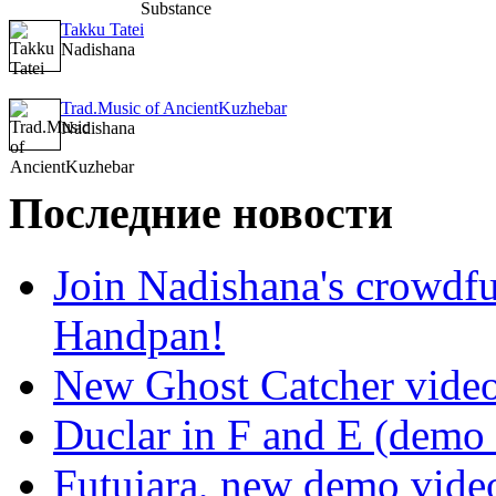
Takku Tatei
Nadishana
Trad.Music of AncientKuzhebar
Nadishana
Последние новости
Join Nadishana's crowdf
Handpan!
New Ghost Catcher vide
Duclar in F and E (demo
Futujara, new demo vide