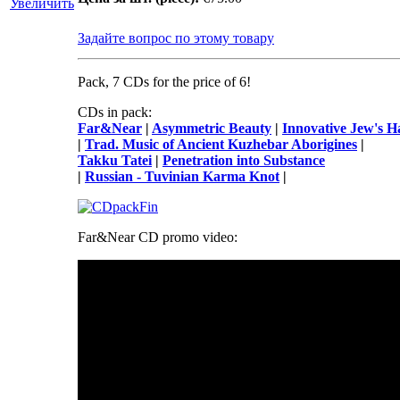
Увеличить
Задайте вопрос по этому товару
Pack, 7 CDs for the price of 6!
CDs in pack:
Far&Near
|
Asymmetric Beauty
|
Innovative Jew's H
|
Trad. Music of Ancient Kuzhebar Aborigines
|
Takku Tatei
|
Penetration into Substance
|
Russian - Tuvinian Karma Knot
|
Far&Near CD promo video: