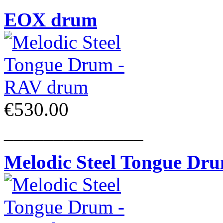
EOX drum
€530.00
______________
Melodic Steel Tongue Dr