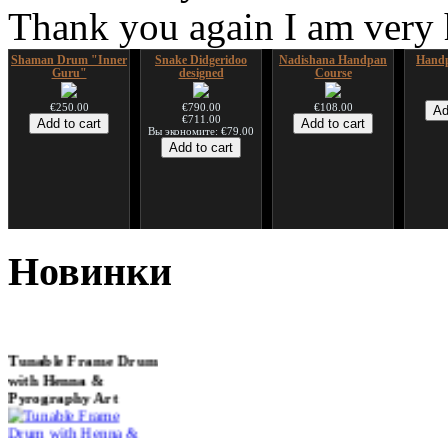
Thank you again I am very
Shaman Drum "Inner
Snake Didgeridoo
Nadishana Handpan
Handp
Guru"
designed
Course
€250.00
€790.00
€108.00
€711.00
Вы экономите: €79.00
*Pack 7 CDs, get one
Snake Compact
Дуклар
Shaman
for FREE!
Didgeridoo designed
Новинки
€233.00
€75.00
€815.00
Tunable Frame Drum
with Henna &
Pyrography Art