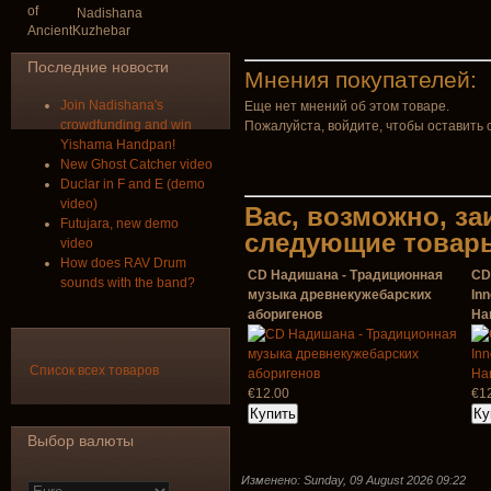
Nadishana
Последние новости
Мнения покупателей:
Join Nadishana's
Еще нет мнений об этом товаре.
crowdfunding and win
Пожалуйста, войдите, чтобы оставить 
Yishama Handpan!
New Ghost Catcher video
Duclar in F and E (demo
video)
Вас, возможно, з
Futujara, new demo
следующие товар
video
How does RAV Drum
CD Надишана - Традиционная
CD
sounds with the band?
музыка древнекужебарских
Inn
аборигенов
Ha
Список всех товаров
€12.00
€1
Выбор валюты
Изменено: Sunday, 09 August 2026 09:22