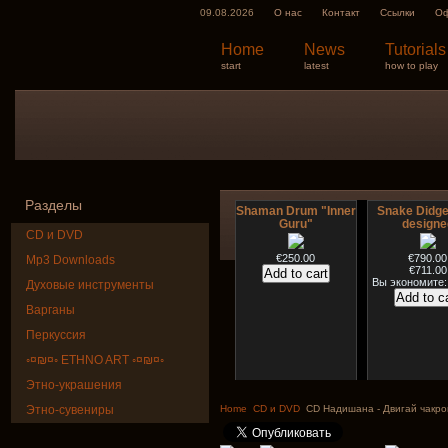
09.08.2026
О нас
Контакт
Ссылки
Оф
Home
News
Tutorials
start
latest
how to play
Разделы
Shaman Drum "Inner
Snake Didge
Guru"
designe
CD и DVD
€250.00
€790.00
Mp3 Downloads
€711.00
Вы экономите:
Духовые инструменты
Варганы
Перкуссия
◦¤₪¤◦ ETHNO ART ◦¤₪¤◦
Этно-украшения
Art USB sticks with
HuLuSi Profes
music
top quali
Этно-сувениры
Home
CD и DVD
CD Надишана - Двигай чакро
€35.00
€249.00