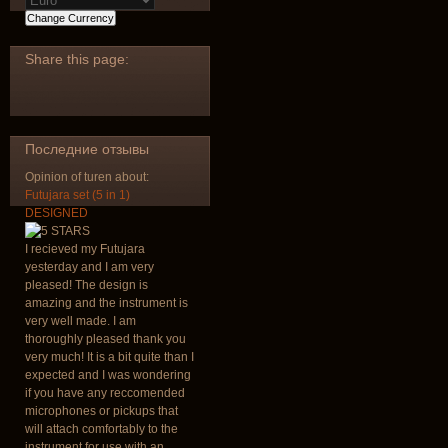
Share
this page:
Последние отзывы
Opinion of turen about:
Futujara set (5 in 1)
DESIGNED
I recieved my Futujara
yesterday and I am very
pleased! The design is
amazing and the instrument is
very well made. I am
thoroughly pleased thank you
very much! It is a bit quite than I
expected and I was wondering
if you have any reccomended
microphones or pickups that
will attach comfortably to the
instrument for use with an