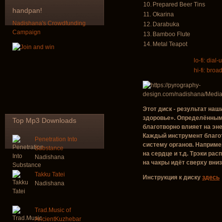
10.
Prepared Beer Tins
handpan!
11.
Okarina
Nadishana's Crowdfunding
12.
Darabuka
Campaign
13.
Bamboo Flute
14.
Metal Teapot
lo-fi: dial-
hi-fi: bro
Этот диск - результат на
здоровье». Определённым
Top
Mp3 Downloads
благотворно влияет на эне
Каждый инструмент благо
Penetration Into
систему органов. Например
Substance
на сердце и т.д. Трэки ра
Nadishana
на чакры идёт сверху вниз
Takku Tatei
Инструкция к диску
здесь
Nadishana
Trad.Music of
AncientKuzhebar