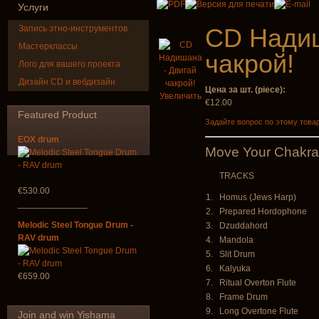
Услуги
Запись этно-инструментов
CD Надиш
Мастерклассы
чакрой!
Лого для вашего проекта
Дизайн CD и вебдизайн
Цена за шт. (piece):
Shaman Drum
Tsaaj Nplai
Увеличить
"Magic Deer"
Nplaim, Mèo)
€12.00
from Hmong 
Featured
Product
of Lao
Задайте вопрос по этому това
€430.00
EOX drum
€90.00
Move Your Chakra
TRACKS
€530.00
1.
Homus (Jews Harp)
______________
2.
Prepared Hordophone
Melodic Steel Tongue Drum -
3.
Dzuddahord
RAV drum
4.
Mandola
5.
Slit Drum
6.
Kalyuka
€659.00
7.
Ritual Overton Flute
8.
Frame Drum
9.
Long Overtone Flute
Join
and win Yishama