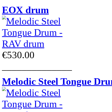
EOX drum
€530.00
______________
Melodic Steel Tongue Dr