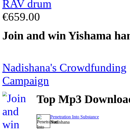
€659.00
Join
and win Yishama ha
Nadishana's Crowdfunding
Campaign
Top
Mp3 Downloa
Penetration Into Substance
Nadishana