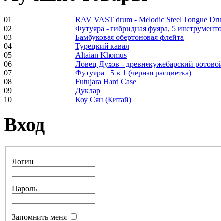
01
RAV VAST drum - Melodic Steel Tongue Dr
02
Футуяра - гибридная фуяра, 5 инструменто
03
Бамбуковая обертоновая флейта
Frame and Shaman
04
Турецкий кавал
Drum "Master of
05
Altaian Khomus
Animals", tunable,
06
Ловец Духов - древнекужебарский ротово
with Henna
07
Футуяра - 5 в 1 (черная расцветка)
08
Futujara Hard Case
09
Дуклар
€530.00
10
Коу Сян (Китай)
Вход
Tunable Tonbak with
pyrography art
Логин
€880.00
Пароль
Запомнить меня
Snake Didgeridoo