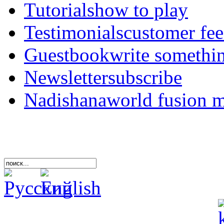
Tutorials
how to play
Testimonials
customer fe
Guestbook
write somethi
Newsletter
subscribe
Nadishana
world fusion 