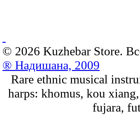
© 2026 Kuzhebar Store. В
® Надишана, 2009
Rare ethnic musical instru
harps: khomus, kou xiang, 
fujara, f