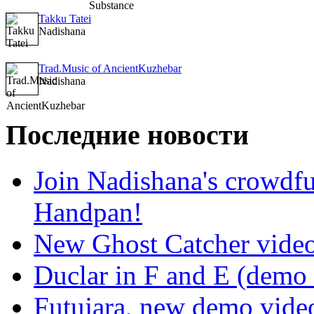
Takku Tatei
Nadishana
Trad.Music of AncientKuzhebar
Nadishana
Последние новости
Join Nadishana's crowdf
Handpan!
New Ghost Catcher vide
Duclar in F and E (demo
Futujara, new demo vide