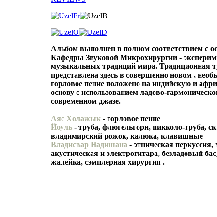
Альбом выполнен в полном соответствием с о
Кафедры Звуковой Микрохирургии - эксперим
музыкальных традиций мира. Традиционная т
представлена здесь в совершенно новом , необ
горловое пение положено на индийскую и аф
основу с использованием ладово-гармоническо
современном джазе.
Аяс Холажык
- горловое пение
Йоуль
- труба, флюгельгорн, пикколо-труба, ск
владимирский рожок, калюка, клавишные
Владисвар Надишана
- этническая перкуссия, 
акустическая и электрогитара, безладовый бас,
жалейка, сэмплерная хирургия
.