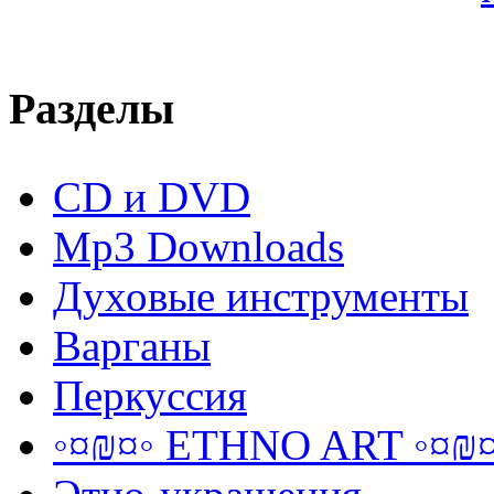
Разделы
CD и DVD
Mp3 Downloads
Духовые инструменты
Варганы
Перкуссия
◦¤₪¤◦ ETHNO ART ◦¤₪¤