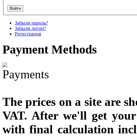
designed
€790.00
Забыли пароль?
€711.00
Забыли логин?
Вы экономите: €79.00
Регистрация
Payment
Methods
The prices on a site are s
VAT. After we'll get you
with final calculation in