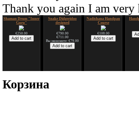
Thank you again I am very
Shaman Drum "Inner
Snake Didgeridoo
Nadishana Handpan
Handp
Guru"
designed
Course
€250.00
€790.00
€108.00
€711.00
Вы экономите: €79.00
*Pack 7 CDs, get one
Snake Compact
Дуклар
Shaman
for FREE!
Didgeridoo designed
Корзина
€233.00
€75.00
€815.00