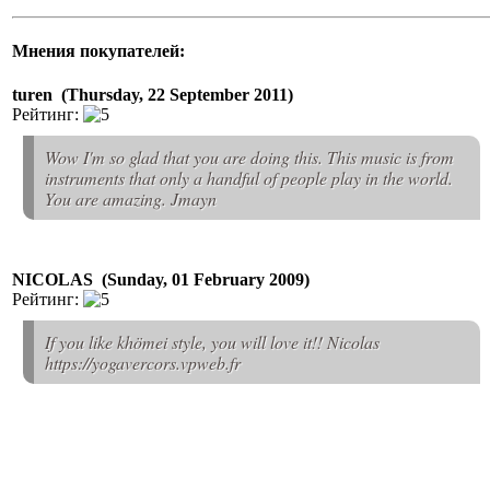
Мнения покупателей:
turen (Thursday, 22 September 2011)
Рейтинг:
Wow I'm so glad that you are doing this. This music is from
instruments that only a handful of people play in the world.
You are amazing. Jmayn
NICOLAS (Sunday, 01 February 2009)
Рейтинг:
If you like khömei style, you will love it!! Nicolas
https://yogavercors.vpweb.fr