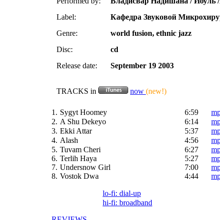
Performed by:
Владисвар Надишана
/ Йоуль
Label:
Кафедра Звуковой Микрохиру
Genre:
world fusion, ethnic jazz
Disc:
cd
Release date:
September 19 2003
TRACKS in
now
(new!)
1.
Sygyt Hoomey
6:59
mp
2.
A Shu Dekeyo
6:14
mp
3.
Ekki Attar
5:37
mp
4.
Alash
4:56
mp
5.
Tuvam Cheri
6:27
mp
6.
Terlih Haya
5:27
mp
7.
Undersnow Girl
7:00
mp
8.
Vostok Dwa
4:44
mp
lo-fi: dial-up
hi-fi: broadband
REVIEWS