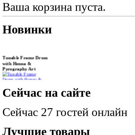
Ваша корзина пуста.
Новинки
Tunable Frame Drum
with Henna &
Pyrography Art
€470.00
Сейчас на сайте
Сейчас 27 гостей онлайн
Shaman Drum
"Inner Guru"
Лучшие товары
€250.00