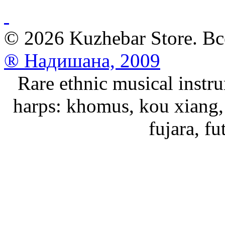
© 2026 Kuzhebar Store. В
® Надишана, 2009
Rare ethnic musical instru
harps: khomus, kou xiang, 
fujara, f