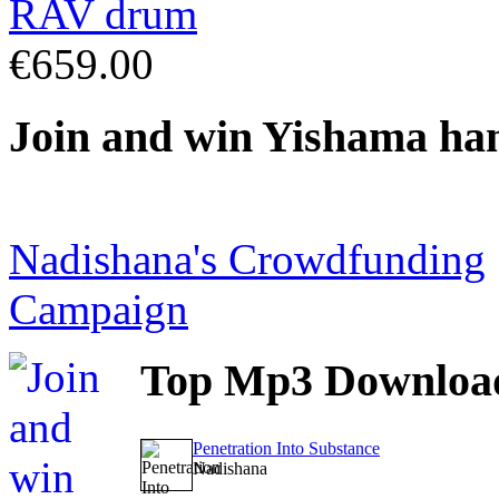
€659.00
Join
and win Yishama ha
Nadishana's Crowdfunding
Campaign
Top
Mp3 Downloa
Penetration Into Substance
Nadishana