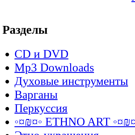
Разделы
CD и DVD
Mp3 Downloads
Духовые инструменты
Варганы
Перкуссия
◦¤₪¤◦ ETHNO ART ◦¤₪¤