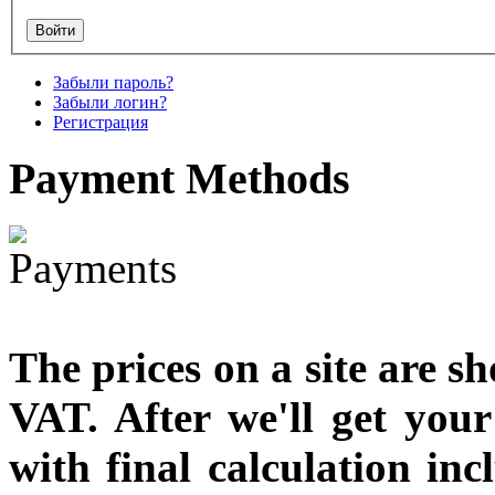
designed
€790.00
Забыли пароль?
€711.00
Забыли логин?
Вы экономите: €79.00
Регистрация
Payment
Methods
The prices on a site are s
VAT. After we'll get you
with final calculation in