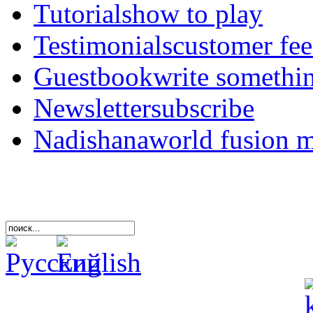
Tutorials
how to play
Testimonials
customer fe
Guestbook
write somethi
Newsletter
subscribe
Nadishana
world fusion 