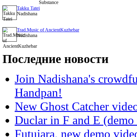
Takku Tatei
Nadishana
Trad.Music of AncientKuzhebar
Nadishana
Последние новости
Join Nadishana's crowdf
Handpan!
New Ghost Catcher vide
Duclar in F and E (demo
Futujara, new demo vide