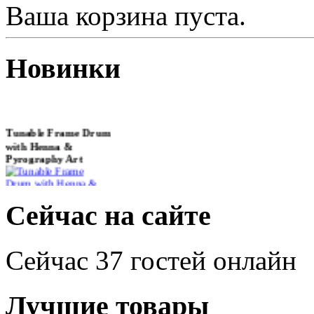
Ваша корзина пуста.
Новинки
Tunable Frame Drum
with Henna &
Pyrography Art
€470.00
Сейчас на сайте
Сейчас 37 гостей онлайн
Shaman Drum
"Inner Guru"
Лучшие товары
€250.00