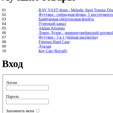
01
RAV VAST drum - Melodic Steel Tongue Dr
02
Футуяра - гибридная фуяра, 5 инструменто
03
Бамбуковая обертоновая флейта
Frame and Shaman
04
Турецкий кавал
Drum "Master of
05
Altaian Khomus
Animals", tunable,
06
Ловец Духов - древнекужебарский ротово
with Henna
07
Футуяра - 5 в 1 (черная расцветка)
08
Futujara Hard Case
09
Дуклар
€530.00
10
Коу Сян (Китай)
Вход
Tunable Tonbak with
pyrography art
Логин
€880.00
Пароль
Запомнить меня
Snake Didgeridoo