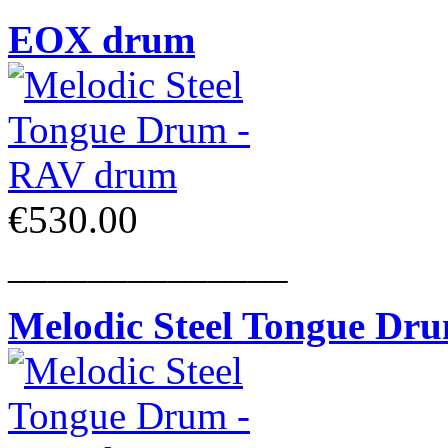
EOX drum
€530.00
______________
Melodic Steel Tongue Dr