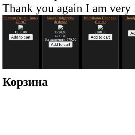
Thank you again I am very
Shaman Drum "Inner
Snake Didgeridoo
Nadishana Handpan
Handp
Guru"
designed
Course
€250.00
€790.00
€108.00
€711.00
Вы экономите: €79.00
*Pack 7 CDs, get one
Snake Compact
Дуклар
Shaman
for FREE!
Didgeridoo designed
Корзина
€233.00
€75.00
€815.00