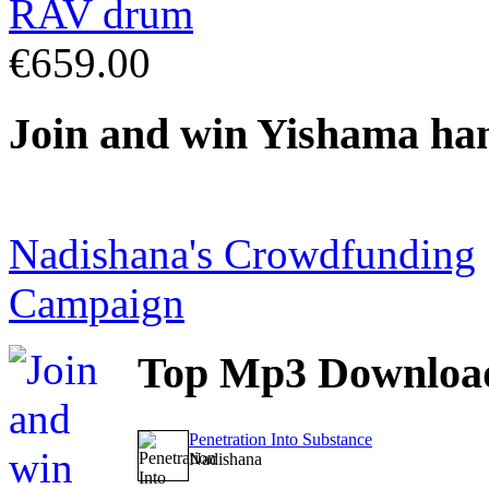
€659.00
Join
and win Yishama ha
Nadishana's Crowdfunding
Campaign
Top
Mp3 Downloa
Penetration Into Substance
Nadishana