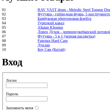
01
RAV VAST drum - Melodic Steel Tongue Dr
02
Футуяра - гибридная фуяра, 5 инструменто
03
Бамбуковая обертоновая флейта
Frame and Shaman
04
Турецкий кавал
Drum "Master of
05
Altaian Khomus
Animals", tunable,
06
Ловец Духов - древнекужебарский ротово
with Henna
07
Футуяра - 5 в 1 (черная расцветка)
08
Futujara Hard Case
09
Дуклар
€530.00
10
Коу Сян (Китай)
Вход
Tunable Tonbak with
pyrography art
Логин
€880.00
Пароль
Запомнить меня
Snake Didgeridoo