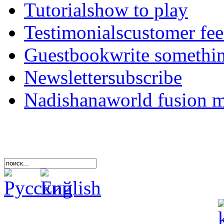
Tutorials
how to play
Testimonials
customer fe
Guestbook
write somethi
Newsletter
subscribe
Nadishana
world fusion 