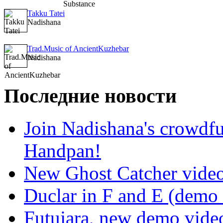
Takku Tatei
Nadishana
Trad.Music of AncientKuzhebar
Nadishana
Последние новости
Join Nadishana's crowdf
Handpan!
New Ghost Catcher vide
Duclar in F and E (demo
Futujara, new demo vide