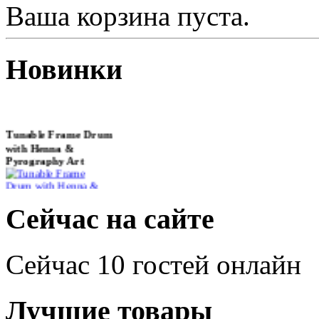
Ваша корзина пуста.
Новинки
Tunable Frame Drum
with Henna &
Pyrography Art
€470.00
Сейчас на сайте
Сейчас 10 гостей онлайн
Shaman Drum
"Inner Guru"
Лучшие товары
€250.00