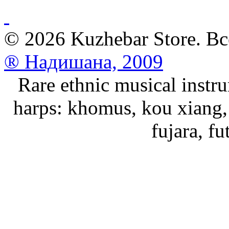
© 2026 Kuzhebar Store. В
® Надишана, 2009
Rare ethnic musical instru
harps: khomus, kou xiang, 
fujara, f