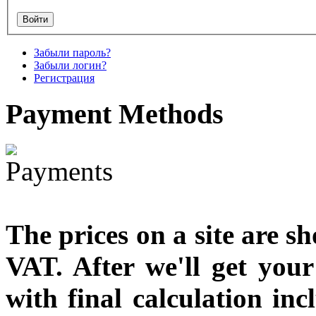
designed
€790.00
Забыли пароль?
€711.00
Забыли логин?
Вы экономите: €79.00
Регистрация
Payment
Methods
The prices on a site are s
VAT. After we'll get you
with final calculation in