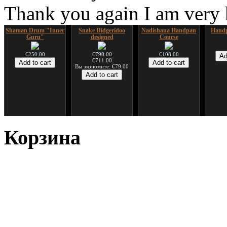
Thank you again I am very
Shaman Drum "Inner
Snake Didgeridoo
Nadishana Handpan
Handp
Guru"
designed
Course
€250.00
€790.00
€108.00
€711.00
Вы экономите: €79.00
*Pack 7 CDs, get one
Snake Compact
Дуклар
Shaman
for FREE!
Didgeridoo designed
Корзина
€233.00
€75.00
€815.00