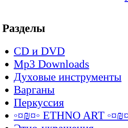
Разделы
CD и DVD
Mp3 Downloads
Духовые инструменты
Варганы
Перкуссия
◦¤₪¤◦ ETHNO ART ◦¤₪¤