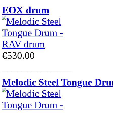
EOX drum
€530.00
______________
Melodic Steel Tongue Dr