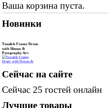
Ваша корзина пуста.
Новинки
Tunable Frame Drum
with Henna &
Pyrography Art
€470.00
Сейчас на сайте
Сейчас 25 гостей онлайн
Shaman Drum
"Inner Guru"
Лучшие товары
€250.00