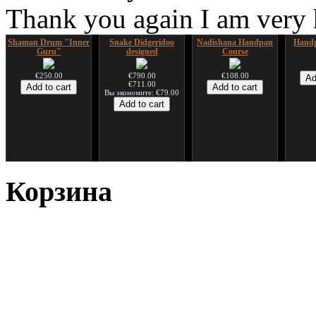
Thank you again I am very
Shaman Drum "Inner
Snake Didgeridoo
Nadishana Handpan
Handp
Guru"
designed
Course
€250.00
€790.00
€108.00
€711.00
Вы экономите: €79.00
*Pack 7 CDs, get one
Snake Compact
Дуклар
Shaman
for FREE!
Didgeridoo designed
Корзина
€233.00
€75.00
€815.00