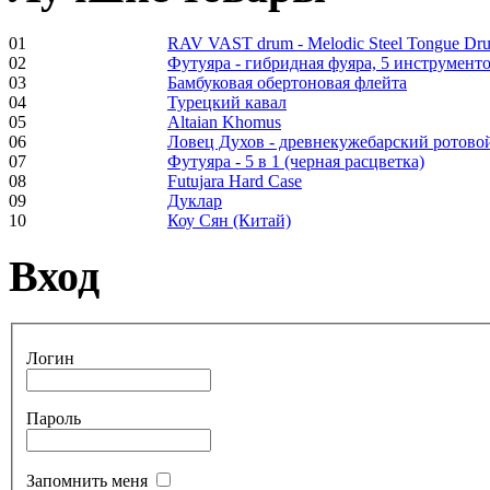
01
RAV VAST drum - Melodic Steel Tongue Dr
02
Футуяра - гибридная фуяра, 5 инструменто
Frame and Shaman
03
Бамбуковая обертоновая флейта
Drum "Master of
04
Турецкий кавал
Animals", tunable,
05
Altaian Khomus
with Henna
06
Ловец Духов - древнекужебарский ротово
07
Футуяра - 5 в 1 (черная расцветка)
08
Futujara Hard Case
€530.00
09
Дуклар
10
Коу Сян (Китай)
Вход
Tunable Tonbak with
pyrography art
Логин
€880.00
Пароль
Snake Didgeridoo
Запомнить меня