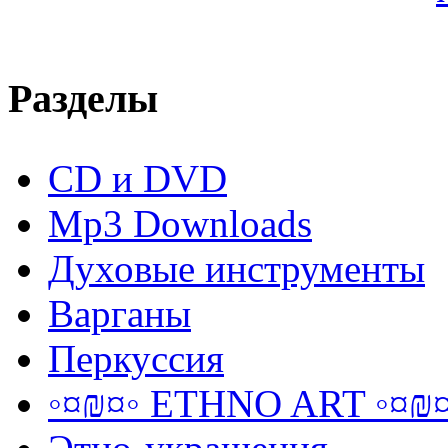
Разделы
CD и DVD
Mp3 Downloads
Духовые инструменты
Варганы
Перкуссия
◦¤₪¤◦ ETHNO ART ◦¤₪¤