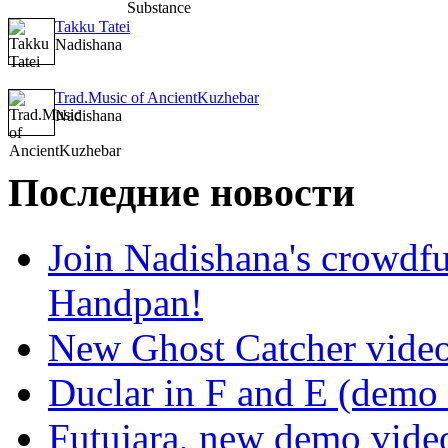
Takku Tatei
Nadishana
Trad.Music of AncientKuzhebar
Nadishana
Последние новости
Join Nadishana's crowdf
Handpan!
New Ghost Catcher vide
Duclar in F and E (demo
Futujara, new demo vide