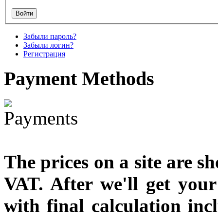
designed
€790.00
Забыли пароль?
€711.00
Забыли логин?
Вы экономите: €79.00
Регистрация
Payment
Methods
The prices on a site are s
VAT. After we'll get you
with final calculation in