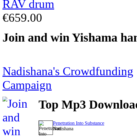
€659.00
Join
and win Yishama ha
Nadishana's Crowdfunding
Campaign
Top
Mp3 Downloa
Penetration Into Substance
Nadishana