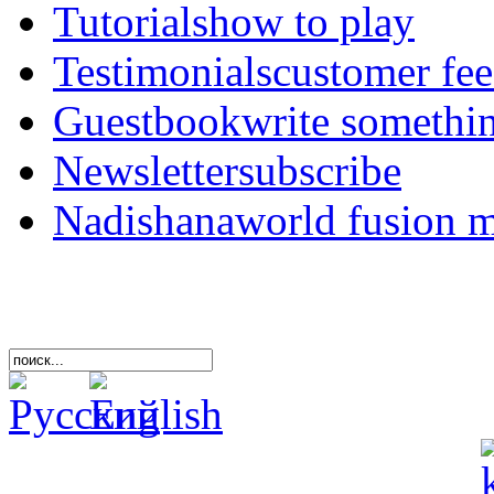
Tutorials
how to play
Testimonials
customer fe
Guestbook
write somethi
Newsletter
subscribe
Nadishana
world fusion 