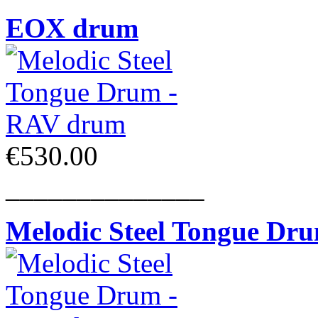
EOX drum
€530.00
______________
Melodic Steel Tongue Dr