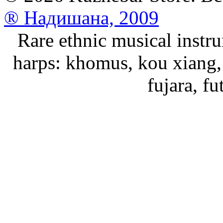
® Надишана, 2009
Rare ethnic musical instru
harps: khomus, kou xiang, 
fujara, f