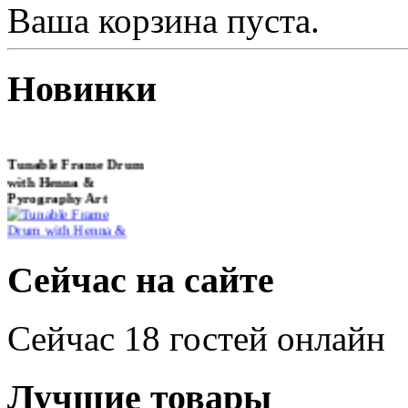
Ваша корзина пуста.
Новинки
Tunable Frame Drum
with Henna &
Pyrography Art
€470.00
Сейчас на сайте
Сейчас 18 гостей онлайн
Shaman Drum
"Inner Guru"
Лучшие товары
€250.00