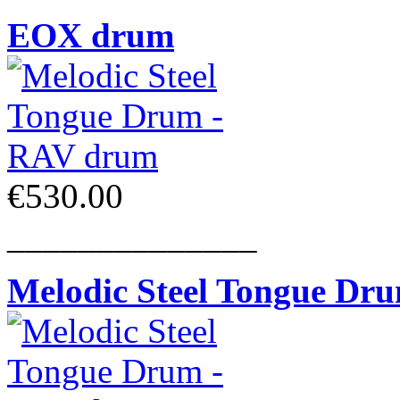
EOX drum
€530.00
______________
Melodic Steel Tongue Dr