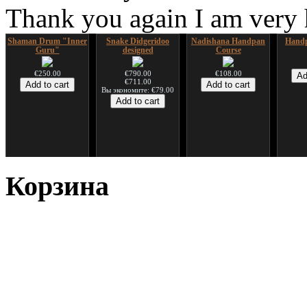
Thank you again I am very
Shaman Drum "Inner
Snake Didgeridoo
Nadishana Handpan
Handp
Guru"
designed
Course
€250.00
€790.00
€108.00
€711.00
Вы экономите: €79.00
*Pack 7 CDs, get one
Snake Compact
Дуклар
Shaman
for FREE!
Didgeridoo designed
Корзина
€233.00
€75.00
€815.00