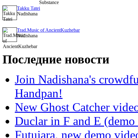
Takku Tatei
Nadishana
Trad.Music of AncientKuzhebar
Nadishana
Последние новости
Join Nadishana's crowdf
Handpan!
New Ghost Catcher vide
Duclar in F and E (demo
Futujara, new demo vide