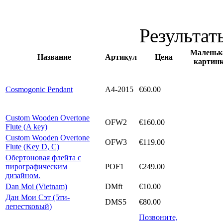
Результаты
Маленьк
Название
Артикул
Цена
картин
Cosmogonic Pendant
A4-2015
€60.00
Custom Wooden Overtone
OFW2
€160.00
Flute (A key)
Custom Wooden Overtone
OFW3
€119.00
Flute (Key D, C)
Обертоновая флейта с
пирографическим
POF1
€249.00
дизайном.
Dan Moi (Vietnam)
DMft
€10.00
Дан Мои Сэт (5ти-
DMS5
€80.00
лепестковый)
Позвоните,