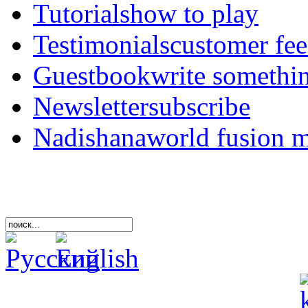
Tutorials
how to play
Testimonials
customer fe
Guestbook
write somethi
Newsletter
subscribe
Nadishana
world fusion 