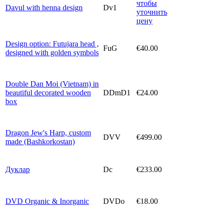
чтобы
Davul with henna design
Dv1
уточнить
цену
Design option: Futujara head ,
FuG
€40.00
designed with golden symbols
Double Dan Moi (Vietnam) in
beautiful decorated wooden
DDmD1
€24.00
box
Dragon Jew's Harp, custom
DVV
€499.00
made (Bashkorkostan)
Дуклар
Dc
€233.00
DVD Organic & Inorganic
DVDo
€18.00