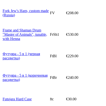
Fork Jew's Harp, custom made
FV
€208.00
(Russia)
Frame and Shaman Drum
"Master of Animals", tunable,
FrSh1
€530.00
with Henna
Футуяра - 5 в 1 (черная
FtBl
€229.00
расцветка)
Футуяра - 5 в 1 (коричневая
FtBr
€240.00
расцветка)
Futujara Hard Case
ftc
€30.00