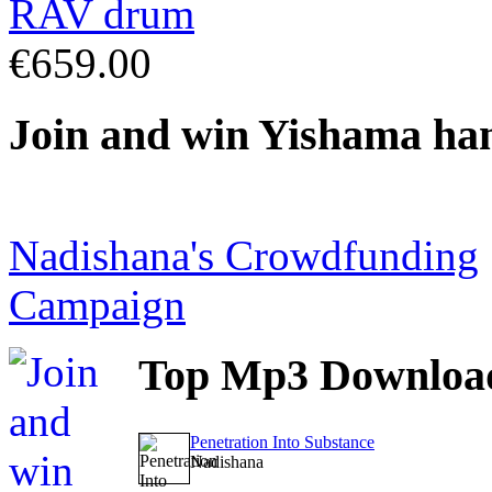
€659.00
Join
and win Yishama ha
Nadishana's Crowdfunding
Campaign
Top
Mp3 Downloa
Penetration Into Substance
Nadishana