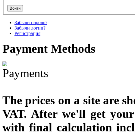
designed
€790.00
Забыли пароль?
€711.00
Забыли логин?
Вы экономите: €79.00
Регистрация
Payment
Methods
The prices on a site are s
VAT. After we'll get you
with final calculation in