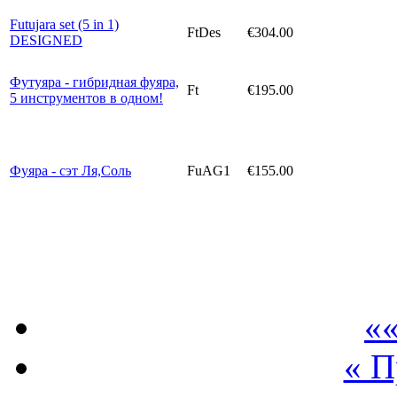
Futujara set (5 in 1)
FtDes
€304.00
DESIGNED
Футуяра - гибридная фуяра,
Ft
€195.00
5 инструментов в одном!
Фуяра - сэт Ля,Соль
FuAG1
€155.00
««
« 