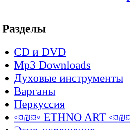
Разделы
CD и DVD
Mp3 Downloads
Духовые инструменты
Варганы
Перкуссия
◦¤₪¤◦ ETHNO ART ◦¤₪¤