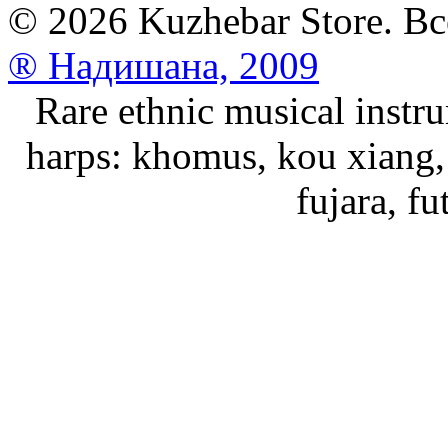
© 2026 Kuzhebar Store. В
® Надишана, 2009
Rare ethnic musical instru
harps: khomus, kou xiang, 
fujara, f